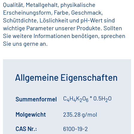
Qualität, Metallgehalt, physikalische
Erscheinungsform, Farbe, Geschmack,
Schüttdichte, Löslichkeit und pH-Wert sind
wichtige Parameter unserer Produkte. Sollten
Sie weitere Informationen benötigen, sprechen
Sie uns gerne an.
Allgemeine Eigenschaften
C
H
K
O
* 0.5H
O
Summenformel
4
4
2
6
2
Molgewicht
235.28 g/mol
CAS Nr.:
6100-19-2