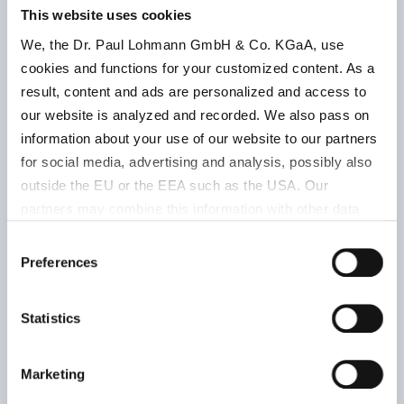
E 336 (ii) |
Gut
This website uses cookies
chem. rein |
tro
We, the Dr. Paul Lohmann GmbH & Co. KGaA, use
502060001
DAB 6 |
Ra
cookies and functions for your customized content. As a
Lohtragon®
auf
result, content and ads are personalized and access to
Mo
ca. 33 % K
|
our website is analyzed and recorded. We also pass on
weiß
information about your use of our website to our partners
for social media, advertising and analysis, possibly also
outside the EU or the EEA such as the USA. Our
Pulver
partners may combine this information with other data
Gut
that has been collected as part of your use. Note on the
E 336 (ii) |
tro
Consent
processing of your data collected on this website by
Preferences
502060003
DAB 6
Ra
Selection
Google, YouTube Hubspot in the USA: By clicking on
auf
ca. 33 % K
|
"Accept all", you also agree in accordance with Article 49
Mo
Statistics
weiß
Paragraph 1 Sentence 1 a GDPR that your data
processed in the United States. The USA is rated by the
European Court of Justice as a country with an
Marketing
Gut
insufficient level of data protection according to EU