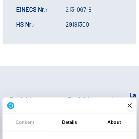
EINECS Nr.:
213-067-8
HS Nr.:
29181300
La
Produktnummer
Produktparameter
| R
Consent
Details
About
Kristalle