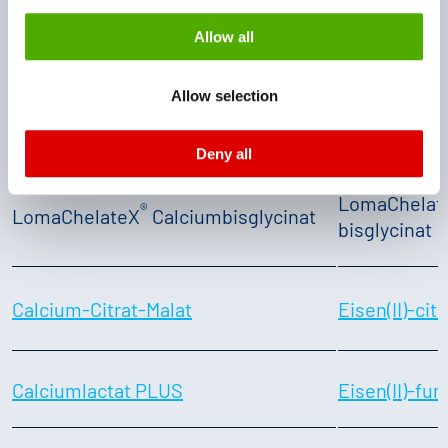
be processed by US authorities for control and
Allow all
monitoring purposes, possibly without the possibility of
legal remedies. You can find more information about the
Allow selection
cookies and functions we use in the data protection
Calcium
Eisen
declaration and the detailed information/consent.
Deny all
Imprint
and
Privacy
LomaChelat
®
LomaChelateX
Calciumbisglycinat
bisglycinat
Calcium-Citrat-Malat
Eisen(II)-citr
Calciumlactat PLUS
Eisen(II)-fu