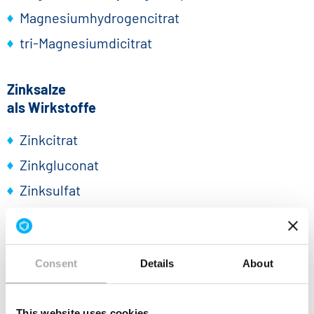
Magnesiumhydrogencitrat
tri-Magnesiumdicitrat
Zinksalze
als Wirkstoffe
Zinkcitrat
Zinkgluconat
Zinksulfat
Consent
Details
About
This website uses cookies