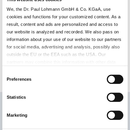
We, the Dr. Paul Lohmann GmbH & Co. KGaA, use
cookies and functions for your customized content. As a
result, content and ads are personalized and access to
our website is analyzed and recorded. We also pass on
information about your use of our website to our partners
for social media, advertising and analysis, possibly also
outside the EU or the EEA such as the USA. Our
partners may combine this information with other data
that has been collected as part of your use. Note on the
Consent
processing of your data collected on this website by
Preferences
Selection
Google, YouTube Hubspot in the USA: By clicking on
"Accept all", you also agree in accordance with Article 49
Statistics
Paragraph 1 Sentence 1 a GDPR that your data
processed in the United States. The USA is rated by the
European Court of Justice as a country with an
Marketing
Unsere wichtigsten Produkte für
insufficient level of data protection according to EU
die Frauengesundheit
standards. In particular, there is a risk that your data may