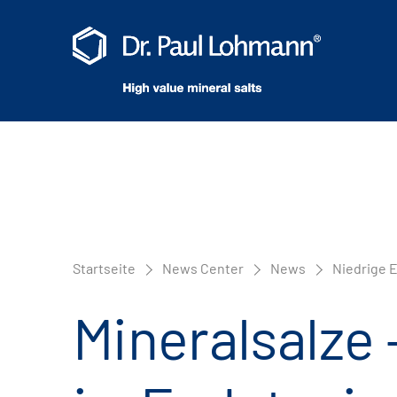
Startseite
News Center
News
Niedrige 
Mineralsalze 