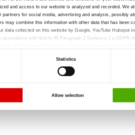
en und Prozesshilfsstoffe)
ized and access to our website is analyzed and recorded. We al
r partners for social media, advertising and analysis, possibly a
s may combine this information with other data that has been col
, kontinuierlicher Überwachung und validierten Proz
ur data collected on this website by Google, YouTube Hubspot in
lzen, die höchsten Ansprüchen an Reinheit, Sicher
 in accordance with Article 49 Paragraph 1 Sentence 1 a GDPR th
zeutische Formulierungen ebenso wie für die biopha
ed by the European Court of Justice as a country with an insuffic
 particular, there is a risk that your data may be processed by U
Statistics
 without the possibility of legal remedies. You can find more in
ssenden Low-in-Endotoxin-Mineralsalze als API, Hil
ata protection declaration and the detailed information/consent.
Allow selection