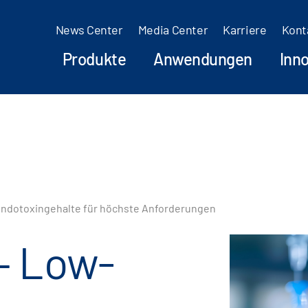
News Center
Media Center
Karriere
Kont
Produkte
Anwendungen
Inn
Endotoxingehalte für höchste Anforderungen
– Low-