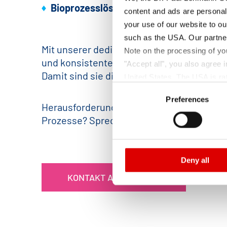
Bioprozesslösungen
(z. B. Puffer, Medi
content and ads are personal
your use of our website to ou
such as the USA. Our partner
Mit unserer dedizierten Produktionsanlage
Note on the processing of yo
und konsistente Versorgung mit Mineralsa
"Accept all", you also agree
Damit sind sie die erste Wahl für pharma
United States. The USA is rat
Consent
according to EU standards. In
Preferences
Selection
monitoring purposes, possibly
Herausforderungen bei der Auswahl der pa
and functions we use in the d
Prozesse? Sprechen Sie uns an!
Imprint
and
Privacy
Deny all
KONTAKT AUFNEHMEN