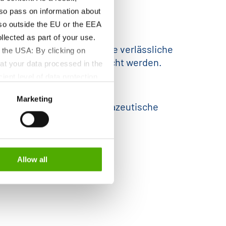
so pass on information about
lso outside the EU or the EEA
lected as part of your use.
essen garantieren wir eine verlässliche
 the USA: By clicking on
heit und Performance gerecht werden.
at your data processed in the
rmazeutische Produktion.
ient level of data protection
S authorities for control and
Marketing
formation about the cookies
fsstoff oder für biopharmazeutische
Allow all