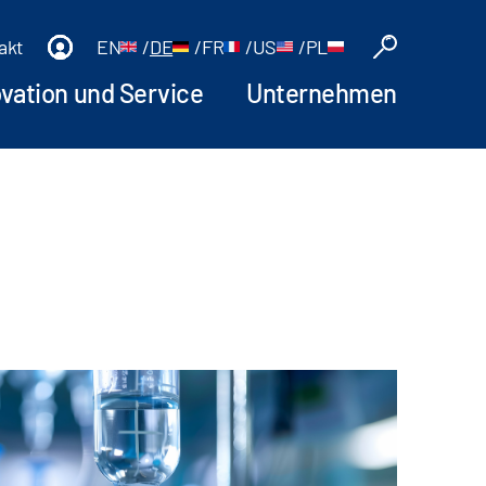
akt
EN
/
DE
/
FR
/
US
/
PL
ovation und Service
Unternehmen