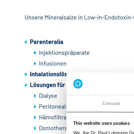
Unsere Mineralsalze in Low-in-Endotoxin-
Parenteralia
Injektionspräparate
Infusionen
Inhalationslösungen
Lösungen für
Dialyse
Consent
Peritonealdialyse
Hämofiltration
This website uses cookies
Osmotherapie
We, the Dr. Paul Lohmann Gm