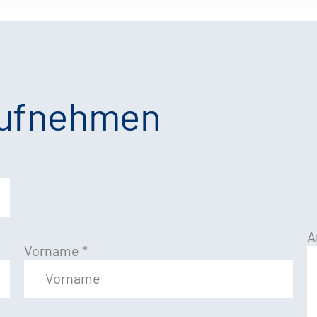
aufnehmen
A
Vorname
*