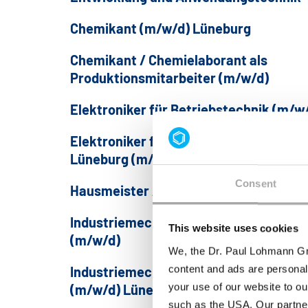
Chemikant (m/w/d) Lüneburg
Chemikant / Chemielaborant als
Produktionsmitarbeiter (m/w/d)
Elektroniker für Betriebstechnik (m/w
Elektroniker für Betriebstechnik
Lüneburg (m/w/d)
Consent
Hausmeister / Fahrer (m/w/d)
Industriemechaniker Instandhaltung
This website uses cookies
(m/w/d)
We, the Dr. Paul Lohmann Gm
content and ads are personal
Industriemechaniker Instandhaltung
your use of our website to ou
(m/w/d) Lüneburg
such as the USA. Our partner