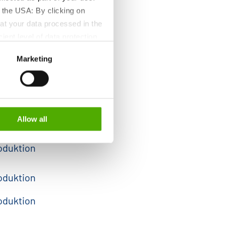
 the USA: By clicking on
ektrowerkstatt
at your data processed in the
ient level of data protection
cht & Verwaltung - LPe
S authorities for control and
Marketing
formation about the cookies
oduktion & Instandhaltung
rtrieb
Allow all
oduktion
oduktion
oduktion