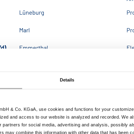
Lüneburg
Pr
Marl
Pr
/d)
Emmerthal
El
Lüneburg
El
Details
LPe Emmerthal
Fa
Emmerthal
We
bH & Co. KGaA, use cookies and functions for your customized 
ized and access to our website is analyzed and recorded. We al
Lüneburg
We
r partners for social media, advertising and analysis, possibly a
s may combine this information with other data that has been col