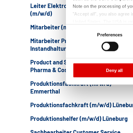
Leiter Elektrowerkstatt / Elektromeis
Note on the processing of yo
(m/w/d)
"Accept all", you also agree
United States. The USA is rat
Mitarbeiter (m/w/d) Recht & Verwaltu
Consent
according to EU standards. In
Preferences
Selection
monitoring purposes, possibly
Mitarbeiter Produktion und
and functions we use in the d
Instandhaltung (m/w/d)
Imprint
and
Privacy
Product and Sales Manager (m/w/d)
Pharma & Cosmetics
Deny all
Produktionsfachkraft (m/w/d)
Emmerthal
Produktionsfachkraft (m/w/d) Lünebu
Produktionshelfer (m/w/d) Lüneburg
Sachbearbeiter Customer Service