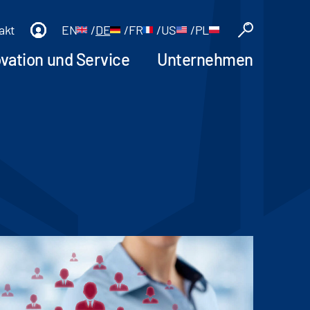
akt
EN
/
DE
/
FR
/
US
/
PL
ovation und Service
Unternehmen