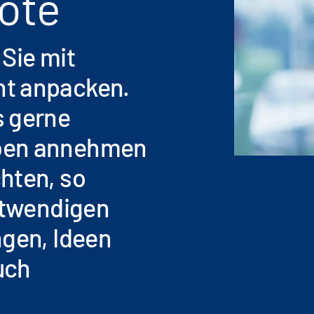
ote
 Sie mit
nt anpacken.
s gerne
aben annehmen
hten, so
notwendigen
ngen, Ideen
uch