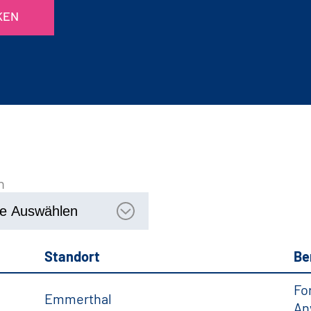
KEN
h
Standort
Be
Fo
Emmerthal
An