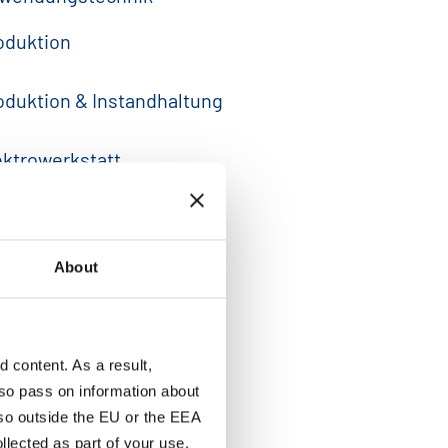
oduktion
oduktion & Instandhaltung
ektrowerkstatt
ektrowerkstatt
About
cility Management - LPe
rkstatt
content. As a result,
so pass on information about
rkstatt
lso outside the EU or the EEA
lected as part of your use.