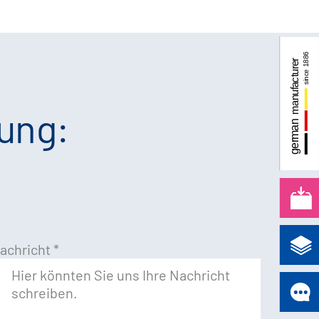
bung:
achricht
*