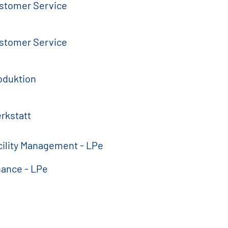
stomer Service
stomer Service
oduktion
rkstatt
cility Management - LPe
nance - LPe