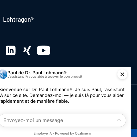
Lohtragon®
© 2026 Dr. Paul Lohmann GmbH & Co. KGaA
Impression
Vie privée
Système de dénonciation
Modifier le consentement