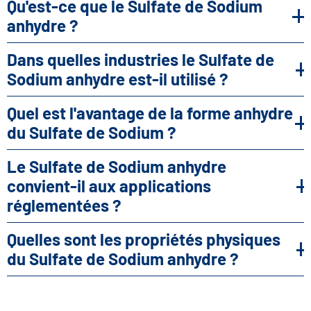
Qu'est-ce que le Sulfate de Sodium
anhydre ?
Il s'agit de la forme sans eau du sulfate de
Dans quelles industries le Sulfate de
sodium, un sel inorganique utilisé comme
Sodium anhydre est-il utilisé ?
ingrédient fonctionnel et auxiliaire de traitement
Il est utilisé dans la fabrication industrielle, les
dans diverses industries.
Quel est l'avantage de la forme anhydre
détergents, la transformation des aliments
du Sulfate de Sodium ?
(lorsqu'elle est autorisée), les produits
L'absence d'eau cristalline garantit un dosage
pharmaceutiques et les formulations
Le Sulfate de Sodium anhydre
précis, une meilleure stabilité au stockage et des
cosmétiques.
convient-il aux applications
performances prévisibles dans les formulations.
réglementées ?
Oui. Les qualités alimentaires et
Quelles sont les propriétés physiques
pharmaceutiques sont produites conformément
du Sulfate de Sodium anhydre ?
aux normes GMP, ISO 9001 et FSSC 22000.
Il se présente sous la forme d'une poudre ou d'un
granulé cristallin blanc, très stable et facilement