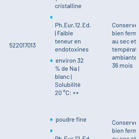
cristalline
Ph.Eur.12.Ed.
Conserve
| Faible
bien ferm
teneur en
au sec et 
522017013
endotoxines
températ
ambiante.
environ 32
36 mois
% de Na
|
blanc
|
Solubilité
20 °C: ++
poudre fine
Conserve
bien ferm
Ph.Eur.12.Ed.
au sec et 