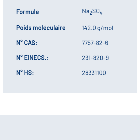
Na
SO
Formule
2
4
Poids moléculaire
142.0 g/mol
N° CAS:
7757-82-6
N° EINECS.:
231-820-9
N° HS:
28331100