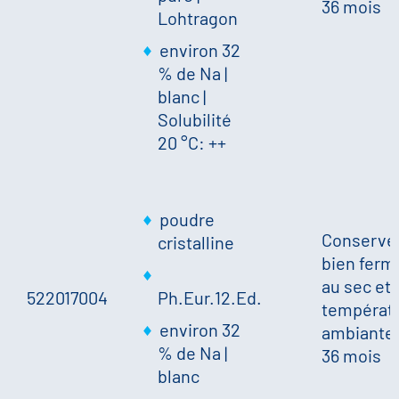
36 mois
Lohtragon
environ 32
% de Na
|
blanc
|
Solubilité
20 °C: ++
poudre
Conserve
cristalline
bien ferm
au sec et 
522017004
Ph.Eur.12.Ed.
températ
environ 32
ambiante.
% de Na
|
36 mois
blanc