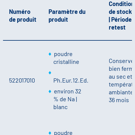
Condition
Numéro
Paramètre du
de stock
de produit
produit
| Période 
retest
poudre
Conserve
cristalline
bien ferm
au sec et 
522017010
Ph.Eur.12.Ed.
températ
environ 32
ambiante.
% de Na
|
36 mois
blanc
poudre