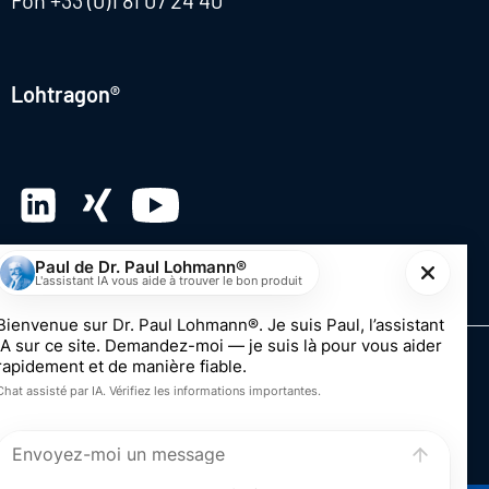
Fon
+33 (0)1 81 07 24 40
Lohtragon®
© 2026 Dr. Paul Lohmann GmbH & Co. KGaA
Impression
Vie privée
Système de dénonciation
Modifier le consentement