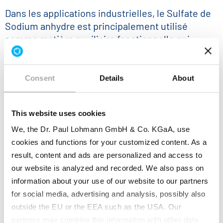
Dans les applications industrielles, le Sulfate de
Sodium anhydre est principalement utilisé
comme matière auxiliaire fonctionnelle qui
soutient des processus de fabrication stables et
reproductibles. Dans les formulations de
détergents et de produits de nettoyage, il sert de
Consent
Details
About
charge et de support qui améliore la fluidité de la
poudre, permet une distribution uniforme des
This website uses cookies
tensioactifs actifs et garantit un dosage cohérent
lors de la production à grande échelle. Dans la
We, the Dr. Paul Lohmann GmbH & Co. KGaA, use
fabrication de produits chimiques, le produit est
cookies and functions for your customized content. As a
apprécié en tant qu'agent de séchage inerte,
result, content and ads are personalized and access to
éliminant efficacement l'humidité résiduelle des
our website is analyzed and recorded. We also pass on
solvants et des mélanges réactionnels sans
information about your use of our website to our partners
interférer avec les réactions chimiques
for social media, advertising and analysis, possibly also
sensibles. Dans l'industrie du verre et de la
outside the EU or the EEA such as the USA. Our
®
partners may combine this information with other data