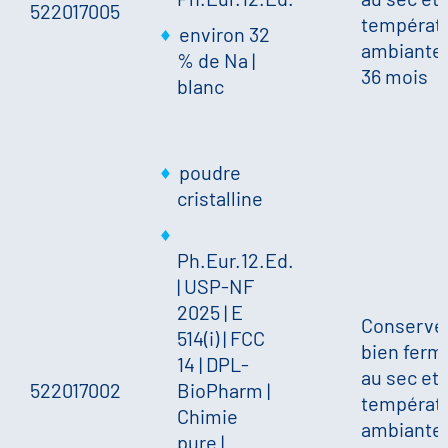
522017005
températ
environ 32
ambiante.
% de Na
|
36 mois
blanc
poudre
cristalline
Ph.Eur.12.Ed.
| USP-NF
2025 | E
Conserve
514(i) | FCC
bien ferm
14 | DPL-
au sec et 
522017002
BioPharm |
températ
Chimie
ambiante.
pure |