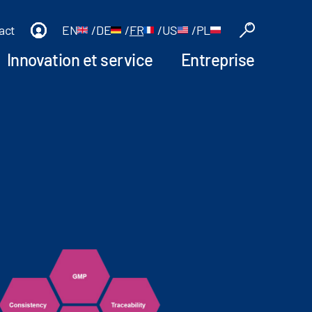
act
EN
/
DE
/
FR
/
US
/
PL
Innovation et service
Entreprise