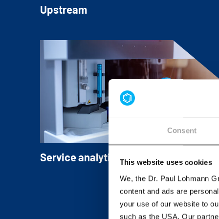
Upstream
Consent
Service analytique et documentation
This website uses cookies
We, the Dr. Paul Lohmann Gm
content and ads are personal
your use of our website to ou
such as the USA. Our partner