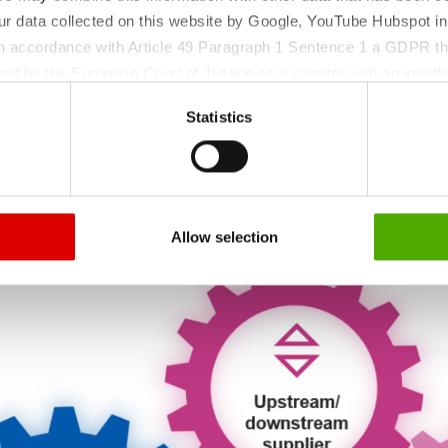
ur data collected on this website by Google, YouTube Hubspot in
 in accordance with Article 49 Paragraph 1 Sentence 1 a GDPR th
ed by the European Court of Justice as a country with an insuffic
 particular, there is a risk that your data may be processed by U
Statistics
 without the possibility of legal remedies. You can find more in
ata protection declaration and the detailed information/consent.
onnement efficace
Allow selection