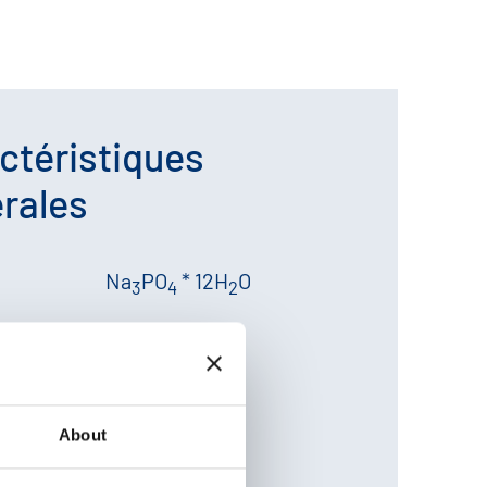
ctéristiques
rales
Na
PO
* 12H
O
e
3
4
2
oléculaire
380.14 g/mol
10101-89-0
About
CS.:
231-509-8