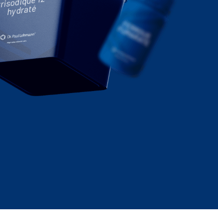
trisodique 12-
hydraté