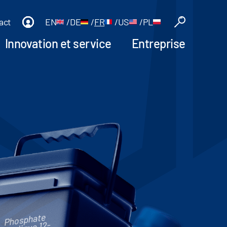
act
EN
/
DE
/
FR
/
US
/
PL
Innovation et service
Entreprise
Phosphate