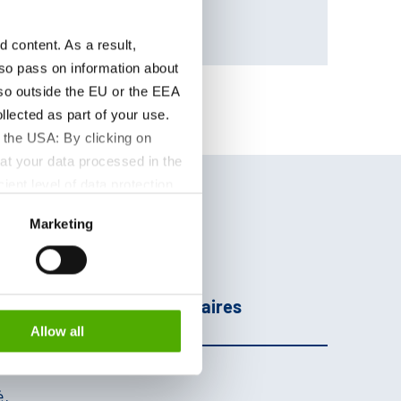
28352200
content. As a result,
so pass on information about
lso outside the EU or the EEA
lected as part of your use.
 the USA: By clicking on
at your data processed in the
ient level of data protection
S authorities for control and
Marketing
formation about the cookies
age
Informations
Complémentaires
Allow all
é,