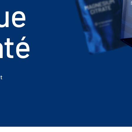
ue
até
t