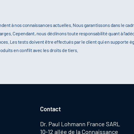
ndent à nos connaissances actuelles. Nous garantissons dans le cad
rges. Cependant, nous déclinons toute responsabilité quant à l'adéq
nces. Les tests doivent être effectués par le client qui en supporte é
its en conflit avec les droits de tiers.
Contact
Dr. Paul Lohmann France SARL
10-12 allée de la Connaissance