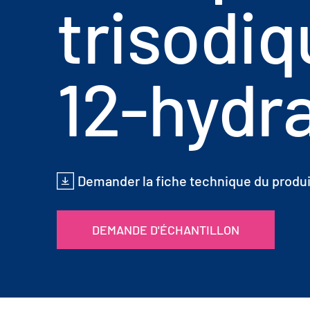
trisodiq
12-hydr
Demander la fiche technique du produi
DEMANDE D'ÉCHANTILLON