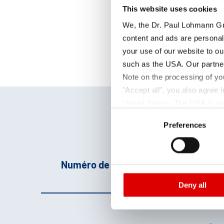
This website uses cookies
We, the Dr. Paul Lohmann Gm
content and ads are personal
your use of our website to ou
such as the USA. Our partner
Note on the processing of yo
"Accept all", you also agree
United States. The USA is rat
Consent
according to EU standards. In
Preferences
Selection
monitoring purposes, possibly
and functions we use in the d
Imprint
and
Privacy
Numéro de produit
Par
Deny all