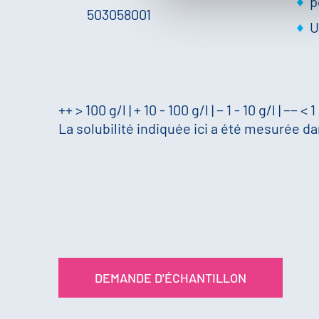
p
503058001
U
++ > 100 g/l | + 10 - 100 g/l | − 1 - 10 g/l | −− < 1
La solubilité indiquée ici a été mesurée dan
DEMANDE D'ÉCHANTILLON