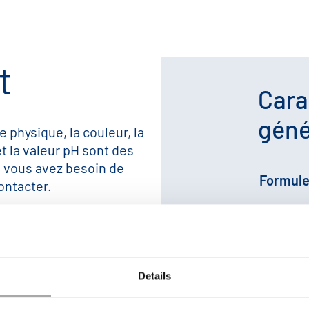
t
Cara
géné
e physique, la couleur, la
et la valeur pH sont des
i vous avez besoin de
Formul
ontacter.
Poids m
N° CAS:
Details
N° EINE