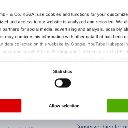
N° HS:
bH & Co. KGaA, use cookies and functions for your customized 
ized and access to our website is analyzed and recorded. We al
r partners for social media, advertising and analysis, possibly a
s may combine this information with other data that has been col
ur data collected on this website by Google, YouTube Hubspot in
 in accordance with Article 49 Paragraph 1 Sentence 1 a GDPR th
ed by the European Court of Justice as a country with an insuffic
 particular, there is a risk that your data may be processed by U
Statistics
 without the possibility of legal remedies. You can find more in
ata protection declaration and the detailed information/consent.
Conditions de stock
amètre du produit
| Période de retest
Allow selection
Conserver bien ferm