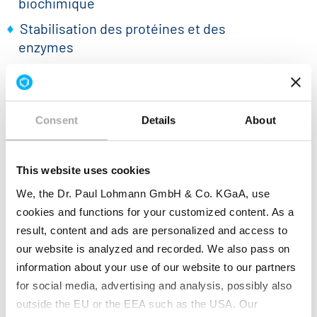
biochimique
Stabilisation des protéines et des
enzymes
Les processus de culture cellulaire et de
fermentation
Consent
Details
About
Sa capacité à contrôler la solubilité des protéines
par
précipitation saline (« salage »)
en fait un
réactif largement utilisé dans les laboratoires de
This website uses cookies
sciences de la vie et les sites de production.
We, the Dr. Paul Lohmann GmbH & Co. KGaA, use
cookies and functions for your customized content. As a
Applications pharmaceutiques
result, content and ads are personalized and access to
our website is analyzed and recorded. We also pass on
Dans
applications pharmaceutiques
, le Sulfate
information about your use of our website to our partners
d'Ammonium sert de
réactif
fonctionnel
et
de
for social media, advertising and analysis, possibly also
composant de formulation
dans divers procédés
outside the EU or the EEA such as the USA. Our