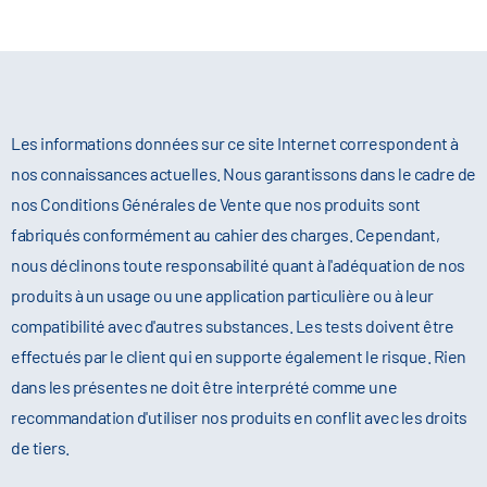
de renommée internationale de Sulfate
Cette technique est couramment utilisée dans :
Parmi les applications pharmaceutiques
chimiques spécialisés
d'Ammonium de haute pureté (n° CAS 7783-20-2)
typiques, on peut citer :
destiné aux industries pharmaceutiques et
La précipitation des protéines lors des
Sa capacité à contrôler la solubilité des protéines
biopharmaceutiques.
opérations de traitement en aval
la synthèse des principes actifs
le rend particulièrement utile dans les
La purification des anticorps
pharmaceutiques (API)
applications biochimiques et des sciences de la
Les informations données sur ce site Internet correspondent à
L'isolement d'enzymes
les procédés de cristallisation
vie.
nos connaissances actuelles. Nous garantissons dans le cadre de
Le traitement des cultures cellulaires
Étapes de précipitation et de purification
nos Conditions Générales de Vente que nos produits sont
Les processus de fermentation et de
Préparation de tampons dans les
biotechnologie
fabriqués conformément au cahier des charges. Cependant,
formulations pharmaceutiques
Chimie des procédés dans l'
nous déclinons toute responsabilité quant à l'adéquation de nos
Le Sulfate d’Ammonium de haute pureté garantit
de la fabrication de médicaments
produits à un usage ou une application particulière ou à leur
la reproductibilité, des performances de
compatibilité avec d'autres substances. Les tests doivent être
processus constantes et un niveau d’impuretés
effectués par le client qui en supporte également le risque. Rien
minimal,
ce qui est essentiel dans les
dans les présentes ne doit être interprété comme une
environnements de production
recommandation d'utiliser nos produits en conflit avec les droits
biopharmaceutique réglementés.
de tiers.