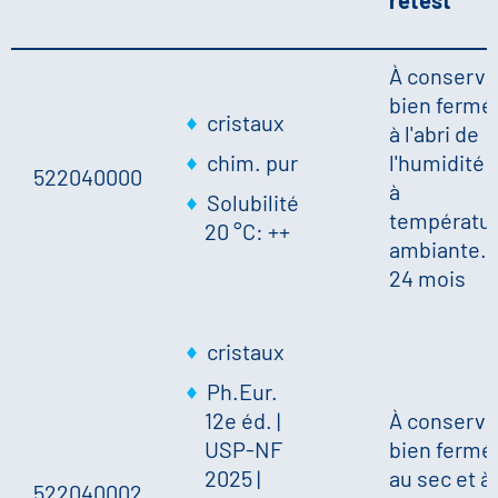
À conserve
bien fermé
cristaux
à l'abri de
chim. pur
l'humidité 
522040000
à
Solubilité
températu
20 °C: ++
ambiante.;
24 mois
cristaux
Ph.Eur.
12e éd. |
À conserve
USP-NF
bien fermé
2025 |
au sec et à
522040002