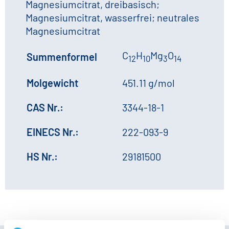
Magnesiumcitrat, dreibasisch;
Magnesiumcitrat, wasserfrei; neutrales
Magnesiumcitrat
C
H
Mg
O
Summenformel
12
10
3
14
Molgewicht
451.11 g/mol
CAS Nr.:
3344-18-1
EINECS Nr.:
222-093-9
HS Nr.:
29181500