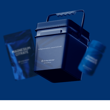
Tri-Magnesiumdicitrat, wasserfrei DC 95M