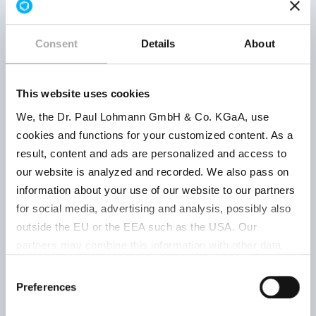
Consent
Details
About
La
Produktnummer
Produktparameter
| R
This website uses cookies
We, the Dr. Paul Lohmann GmbH & Co. KGaA, use
cookies and functions for your customized content. As a
Granulat
result, content and ads are personalized and access to
Wirkstoff:
our website is analyzed and recorded. We also pass on
Nahrungsergänzungsmit
information about your use of our website to our partners
Bindemittel:
for social media, advertising and analysis, possibly also
5 %
outside the EU or the EEA such as the USA. Our
Maltodextrin
partners may combine this information with other data
USP |
that has been collected as part of your use. Note on the
Consent
Ph.Eur. |
processing of your data collected on this website by
Preferences
Selection
FCC |
Gut
Google, YouTube Hubspot in the USA: By clicking on
Nahrungsergänzungsmit
tro