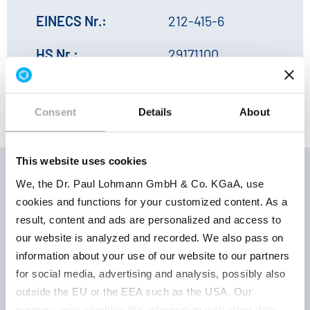
EINECS Nr.:
212-415-6
HS Nr.:
29171100
Consent
Details
About
This website uses cookies
We, the Dr. Paul Lohmann GmbH & Co. KGaA, use
cookies and functions for your customized content. As a
La
Produktnummer
Produktparameter
result, content and ads are personalized and access to
| R
our website is analyzed and recorded. We also pass on
information about your use of our website to our partners
for social media, advertising and analysis, possibly also
Gut
Pulver
outside the EU or the EEA such as the USA. Our
tro
partners may combine this information with other data