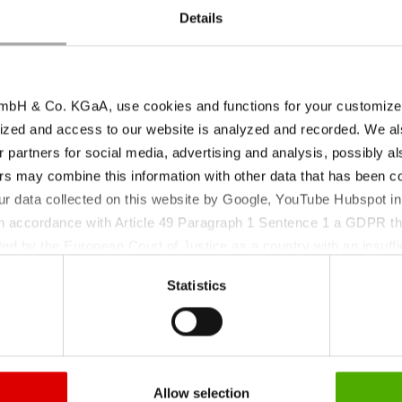
Details
bH & Co. KGaA, use cookies and functions for your customized 
ized and access to our website is analyzed and recorded. We al
r partners for social media, advertising and analysis, possibly a
Lagerbedingungen |
oduktparameter
s may combine this information with other data that has been col
Retest Periode
ur data collected on this website by Google, YouTube Hubspot in
 in accordance with Article 49 Paragraph 1 Sentence 1 a GDPR th
ed by the European Court of Justice as a country with an insuffic
Gut verschlossen,
 particular, there is a risk that your data may be processed by U
ulver
Statistics
trocken und bei
 without the possibility of legal remedies. You can find more in
CC V
Raumtemperatur
ata protection declaration and the detailed information/consent.
aufbewahren.; 36
a. 24,5 % Mn
Monate
Allow selection