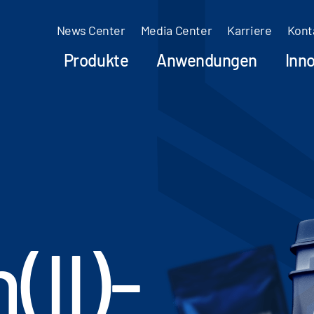
News Center
Media Center
Karriere
Kont
Produkte
Anwendungen
Inn
II)-