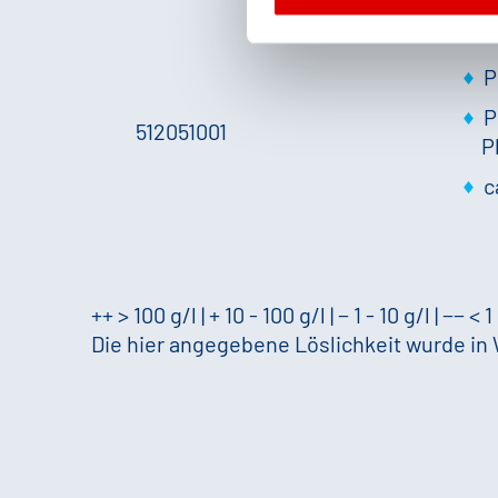
P
P
512051001
P
c
++ > 100 g/l | + 10 - 100 g/l | − 1 - 10 g/l | −− < 1
Die hier angegebene Löslichkeit wurde in