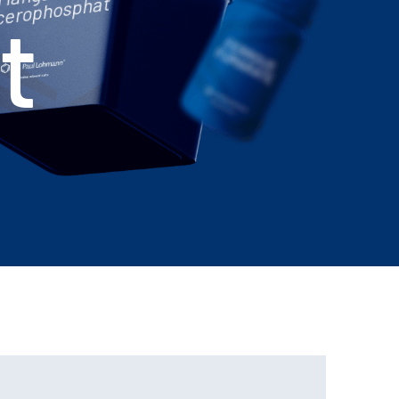
cerophosphat
t