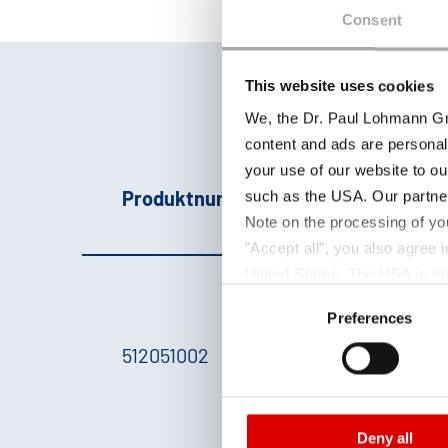
Consent
This website uses cookies
We, the Dr. Paul Lohmann Gm
content and ads are personal
your use of our website to ou
Produktnummer
Pr
such as the USA. Our partner
Note on the processing of yo
"Accept all", you also agree
United States. The USA is rat
Consent
according to EU standards. In
P
Preferences
Selection
monitoring purposes, possibly
512051002
F
and functions we use in the d
Imprint
and
Privacy
c
Deny all