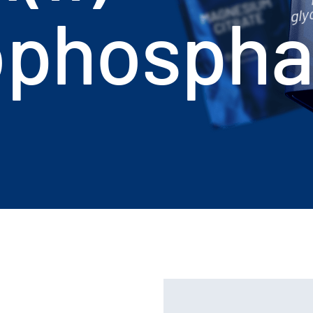
gly
ophospha