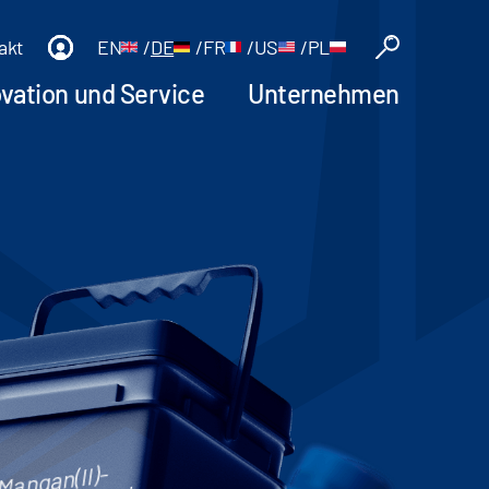
akt
EN
/
DE
/
FR
/
US
/
PL
ovation und Service
Unternehmen
Mangan(II)-