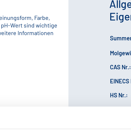
Allg
Eige
heinungsform, Farbe,
 pH-Wert sind wichtige
weitere Informationen
Summen
Molgewi
CAS Nr.:
EINECS 
HS Nr.: