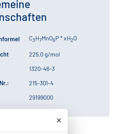
emeine
nschaften
C
H
MnO
P * xH
O
formel
3
7
6
2
cht
225.0 g/mol
1320-46-3
Nr.:
215-301-4
29199000