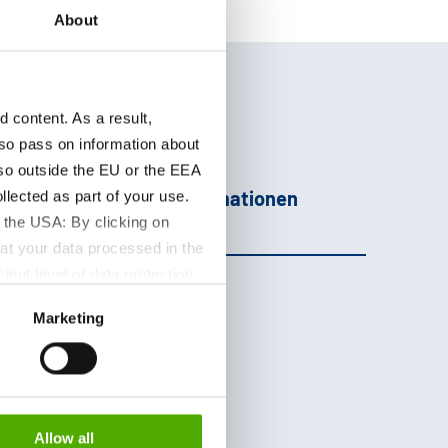
About
content. As a result,
so pass on information about
lso outside the EU or the EEA
Zusatzinformationen
lected as part of your use.
 the USA: By clicking on
at your data processed in the
ient level of data protection
S authorities for control and
Marketing
formation about the cookies
Allow all