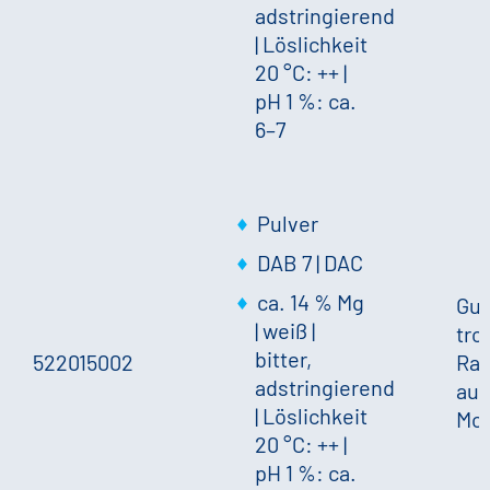
adstringierend
|
Löslichkeit
20 °C: ++
|
pH 1 %: ca.
6–7
Pulver
DAB 7 | DAC
ca. 14 % Mg
Gut
|
weiß
|
tro
bitter,
522015002
Ra
adstringierend
auf
|
Löslichkeit
Mo
20 °C: ++
|
pH 1 %: ca.