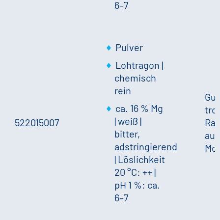
6–7
Pulver
Lohtragon |
chemisch
rein
Gut
ca. 16 % Mg
tro
|
weiß
|
522015007
Ra
bitter,
auf
adstringierend
Mo
|
Löslichkeit
20 °C: ++
|
pH 1 %: ca.
6–7