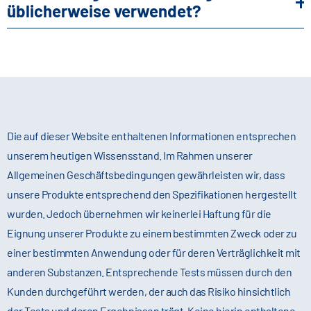
üblicherweise verwendet?
Magnesiumquelle in pharmazeutischen,
Es wird in Zellkulturmedien, pharmazeutischen
biopharmazeutischen und technischen
Präparaten, Elektrolytlösungen und in der
Anwendungen eingesetzt wird.
industriellen Verarbeitung eingesetzt.
Die auf dieser Website enthaltenen Informationen entsprechen
unserem heutigen Wissensstand. Im Rahmen unserer
Allgemeinen Geschäftsbedingungen gewährleisten wir, dass
unsere Produkte entsprechend den Spezifikationen hergestellt
wurden. Jedoch übernehmen wir keinerlei Haftung für die
Eignung unserer Produkte zu einem bestimmten Zweck oder zu
einer bestimmten Anwendung oder für deren Verträglichkeit mit
anderen Substanzen. Entsprechende Tests müssen durch den
Kunden durchgeführt werden, der auch das Risiko hinsichtlich
der Tests und deren Ergebnissen trägt. Keine hierin enthaltene