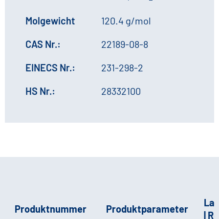
Molgewicht
120.4 g/mol
CAS Nr.:
22189-08-8
EINECS Nr.:
231-298-2
HS Nr.:
28332100
La
Produktnummer
Produktparameter
| R