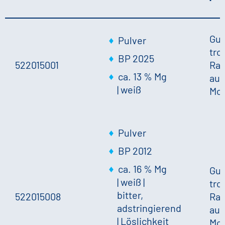
Gut
Pulver
tro
BP 2025
522015001
Ra
ca. 13 % Mg
auf
|
weiß
Mo
Pulver
BP 2012
ca. 16 % Mg
Gut
|
weiß
|
tro
bitter,
522015008
Ra
adstringierend
auf
|
Löslichkeit
Mo