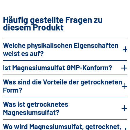
Häufig gestellte Fragen zu
diesem Produkt
Welche physikalischen Eigenschaften
weist es auf?
Es liegt als weißes, kristallines Pulver oder
Ist Magnesiumsulfat GMP-Konform?
Granulat vor, ist in Wasser gut löslich und
Ja. Es wird gemäß den Standards GMP, ISO 9001
chemisch stabil.
Was sind die Vorteile der getrockneten
und FSSC 22000 hergestellt.
Form?
Die getrocknete Form gewährleistet einen
Was ist getrocknetes
kontrollierten Feuchtigkeitsgehalt, eine
Magnesiumsulfat?
verbesserte Stabilität und eine präzise Dosierung
Es handelt sich um ein dehydriertes
in Rezepturen.
Wo wird Magnesiumsulfat, getrocknet,
anorganisches Magnesiumsalz, das als