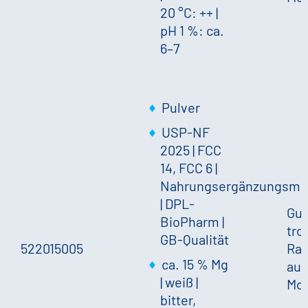
20 °C: ++
|
pH 1 %: ca.
6–7
Pulver
USP-NF
2025 | FCC
14, FCC 6 |
Nahrungsergänzungsmit
| DPL-
Gut
BioPharm |
tro
GB-Qualität
522015005
Ra
ca. 15 % Mg
auf
|
weiß
|
Mo
bitter,