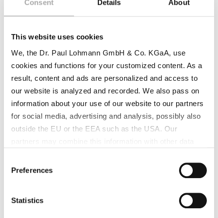
Consent
Details
About
Hervorragende Chargenkonsistenz
Zuverlässige analytische Spezifikationen
This website uses cookies
We, the Dr. Paul Lohmann GmbH & Co. KGaA, use
Zertifizierungen und
cookies and functions for your customized content. As a
Qualitätsstandards
result, content and ads are personalized and access to
our website is analyzed and recorded. We also pass on
Magnesiumsulfat, getrocknet, entspricht
information about your use of our website to our partners
internationalen Qualitäts- und behördlichen
for social media, advertising and analysis, possibly also
Standards.
outside the EU or the EEA such as the USA. Our
partners may combine this information with other data
Wichtige Zertifizierungen:
that has been collected as part of your use. Note on the
Consent
GMP-Konformität
processing of your data collected on this website by
Preferences
Selection
Google, YouTube Hubspot in the USA: By clicking on
Qualitätsmanagement nach ISO 9001
"Accept all", you also agree in accordance with Article 49
Statistics
FSSC 22000 Lebensmittelsicherheit
Paragraph 1 Sentence 1 a GDPR that your data
processed in the United States. The USA is rated by the