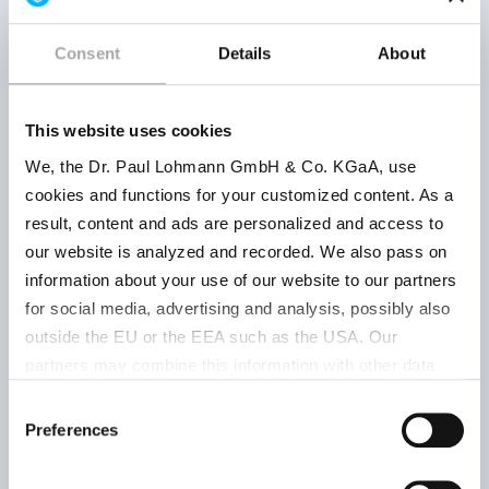
La
Produktnummer
Produktparameter
| R
Consent
Details
About
Pulver
This website uses cookies
chem. rein
We, the Dr. Paul Lohmann GmbH & Co. KGaA, use
Gut
cookies and functions for your customized content. As a
ca. 5,5 %
tro
result, content and ads are personalized and access to
Mg
|
Tem
our website is analyzed and recorded. We also pass on
gelblich
|
501046200
unt
information about your use of our website to our partners
neutral
|
auf
for social media, advertising and analysis, possibly also
Löslichkeit
Mo
outside the EU or the EEA such as the USA. Our
20 °C: ++
|
partners may combine this information with other data
pH 1 %: ca.
that has been collected as part of your use. Note on the
6-7
Consent
processing of your data collected on this website by
Preferences
Selection
Google, YouTube Hubspot in the USA: By clicking on
"Accept all", you also agree in accordance with Article 49