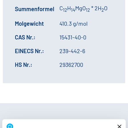
C
H
MgO
* 2H
O
Summenformel
12
14
12
2
Molgewicht
410.3 g/mol
CAS Nr.:
15431-40-0
EINECS Nr.:
239-442-6
HS Nr.:
29362700