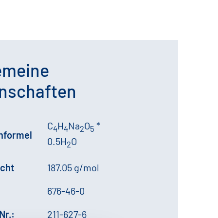
emeine
nschaften
C
H
Na
O
*
4
4
2
5
formel
0.5H
O
2
cht
187.05 g/mol
676-46-0
Nr.:
211-627-6