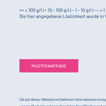
++ > 100 g/l | + 10 - 100 g/l | − 1 - 10 g/l | −− < 1
Die hier angegebene Löslichkeit wurde in
MUSTERANFRAGE
Die auf dieser Website enthaltenen Informationen en
unsere Produkte entsprechend den Spezifikationen her