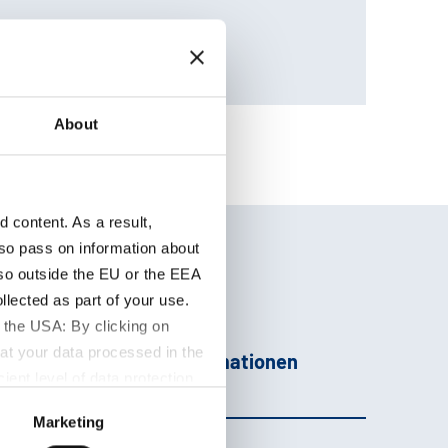
29181998
About
content. As a result,
so pass on information about
lso outside the EU or the EEA
lected as part of your use.
 the USA: By clicking on
at your data processed in the
Zusatzinformationen
ient level of data protection
S authorities for control and
Marketing
formation about the cookies