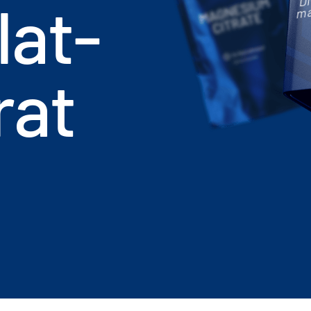
lat-
ma
rat