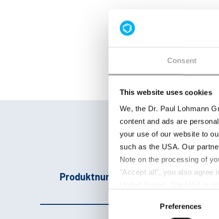
Consent
This website uses cookies
We, the Dr. Paul Lohmann Gm
content and ads are personal
your use of our website to ou
such as the USA. Our partner
Note on the processing of yo
"Accept all", you also agree
Produktnummer
Pr
United States. The USA is rat
Consent
according to EU standards. In
Preferences
Selection
monitoring purposes, possibly