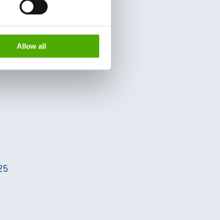
Allow all
25
25