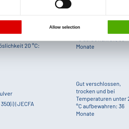
ata protection declaration and the detailed information/consent.
ulver
Gut verschlossen,
 350(i) | JECFA
trocken und bei
Allow selection
eiß
|
salzig,
Temperaturen unter 
mami
|
°C aufbewahren; 36
öslichkeit 20 °C:
Monate
Gut verschlossen,
trocken und bei
ulver
Temperaturen unter 
 350(i) | JECFA
°C aufbewahren; 36
Monate