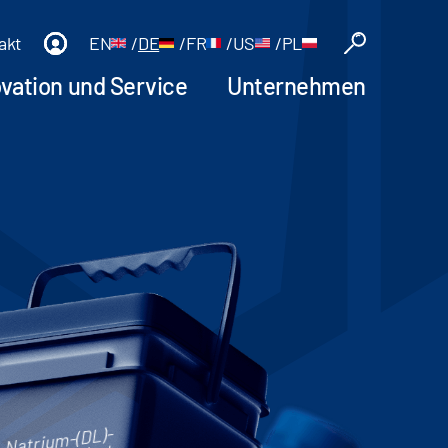
akt
EN
/
DE
/
FR
/
US
/
PL
ovation und Service
Unternehmen
-Natrium-(DL)-