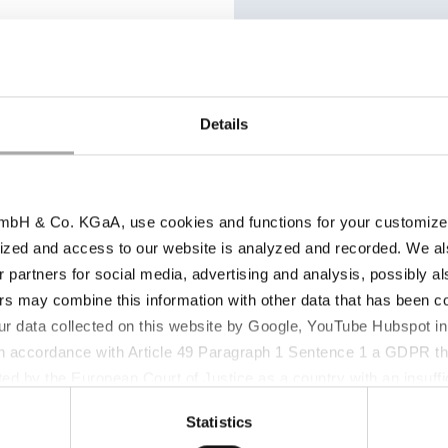
HS Nr.:
Details
bH & Co. KGaA, use cookies and functions for your customized 
ized and access to our website is analyzed and recorded. We al
r partners for social media, advertising and analysis, possibly a
s may combine this information with other data that has been col
ur data collected on this website by Google, YouTube Hubspot in
Lagerbedingungen |
 in accordance with Article 49 Paragraph 1 Sentence 1 a GDPR th
oduktparameter
Retest Periode
ed by the European Court of Justice as a country with an insuffic
 particular, there is a risk that your data may be processed by U
Statistics
 without the possibility of legal remedies. You can find more in