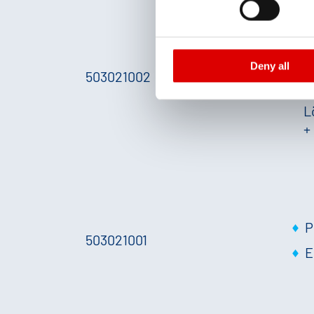
and functions we use in the d
P
Imprint
and
Privacy
E
Deny all
w
503021002
u
L
+
P
503021001
E