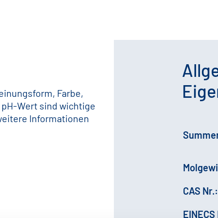
Allg
Eige
heinungsform, Farbe,
 pH-Wert sind wichtige
weitere Informationen
Summen
Molgewi
CAS Nr.:
EINECS 