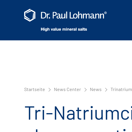
Startseite
News Center
News
Trinatriu
Tri-Natriumci