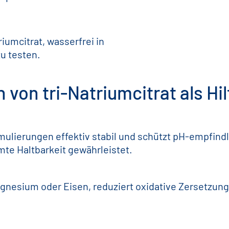
iumcitrat, wasserfrei in
u testen.
von tri-Natriumcitrat als Hil
lierungen effektiv stabil und schützt pH-empfindli
mte Haltbarkeit gewährleistet.
esium oder Eisen, reduziert oxidative Zersetzung u