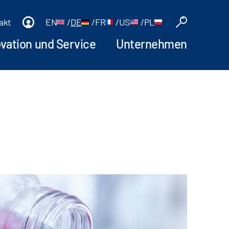
akt
EN
/
DE
/
FR
/
US
/
PL
ovation und Service
Unternehmen