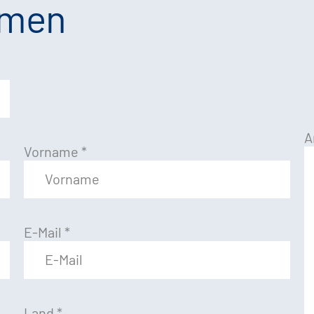
hmen
A
Vorname
*
E-Mail
*
Land
*