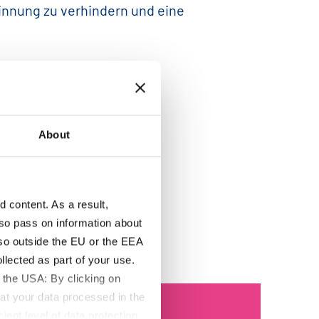
innung zu verhindern und eine
About
content. As a result,
so pass on information about
lso outside the EU or the EEA
lected as part of your use.
 the USA: By clicking on
at your data processed in the
RAT FÜR PHARMAZEUTISCHE
ient level of data protection