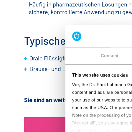
Häufig in pharmazeutischen Lösungen n 
sichere, kontrollierte Anwendung zu gew
Typische pharmazeuti
Consent
Orale Flüssigformulierungen wie Lösun
Brause- und Efferveszenzformulierung
This website uses cookies
We, the Dr. Paul Lohmann Gm
content and ads are personal
Sie sind an weiteren Informationen inter
your use of our website to ou
such as the USA. Our partner
Note on the processing of yo
"Accept all", you also agree
KONTAKTIEREN SIE UNS, 
United States. The USA is rat