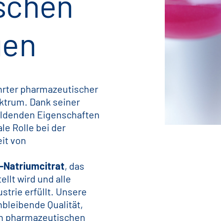
schen
gen
ährter pharmazeutischer
ektrum. Dank seiner
bildenden Eigenschaften
le Rolle bei der
eit von
i-Natriumcitrat
, das
lt wird und alle
trie erfüllt. Unsere
bleibende Qualität,
in pharmazeutischen