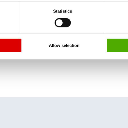
HILFSSTOFFANWENDUNGEN ZU ERFAHREN.
 particular, there is a risk that your data may be processed by U
Statistics
 without the possibility of legal remedies. You can find more in
ata protection declaration and the detailed information/consent.
Allow selection
ZURÜCK ZU NEWS CENTER