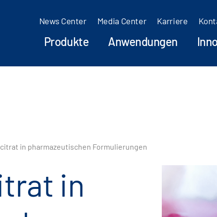
News Center
Media Center
Karriere
Kont
Produkte
Anwendungen
Inn
mcitrat in pharmazeutischen Formulierungen
trat in