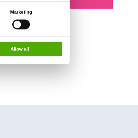
S authorities for control and
Marketing
formation about the cookies
Allow all