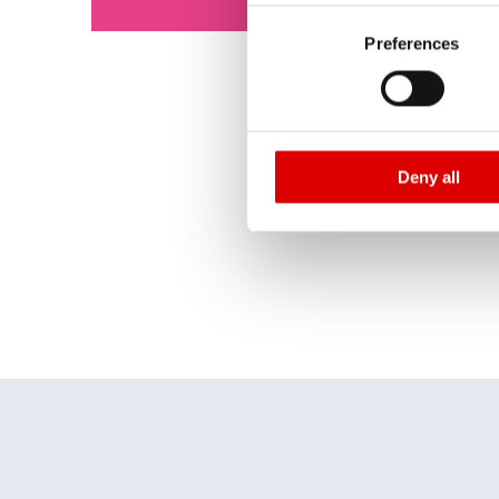
Consent
according to EU standards. In
Preferences
Selection
monitoring purposes, possibly
and functions we use in the d
Imprint
and
Privacy
Deny all