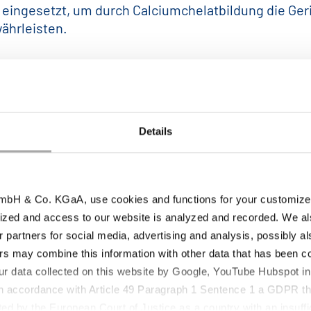
eingesetzt, um durch Calciumchelatbildung die Ger
ährleisten.
sche Anwendungen
Details
gen und Sirupe
en
bH & Co. KGaA, use cookies and functions for your customized 
ized and access to our website is analyzed and recorded. We al
essiert?
r partners for social media, advertising and analysis, possibly a
s may combine this information with other data that has been col
ur data collected on this website by Google, YouTube Hubspot in
 in accordance with Article 49 Paragraph 1 Sentence 1 a GDPR th
UM MEHR ÜBER UNSER HOCHWERTIGES TRI-NATRIUMCIT
ed by the European Court of Justice as a country with an insuffic