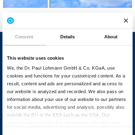
Consent
Details
About
Ihr Kontakt in Polen
This website uses cookies
We, the Dr. Paul Lohmann GmbH & Co. KGaA, use
cookies and functions for your customized content. As a
result, content and ads are personalized and access to
Anna Szpurka
our website is analyzed and recorded. We also pass on
information about your use of our website to our partners
for social media, advertising and analysis, possibly also
outside the EU or the EEA such as the USA. Our
T +48 734 488 804
partners may combine this information with other data
that has been collected as part of your use. Note on the
Consent