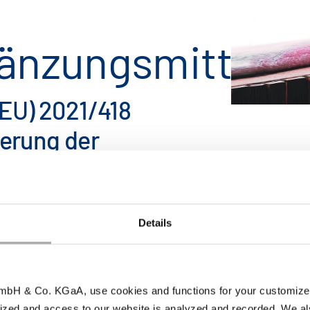
änzungsmittel
EU) 2021/418
erung der
ür
el ist unser
r die
Details
teln
bH & Co. KGaA, use cookies and functions for your customized 
ized and access to our website is analyzed and recorded. We al