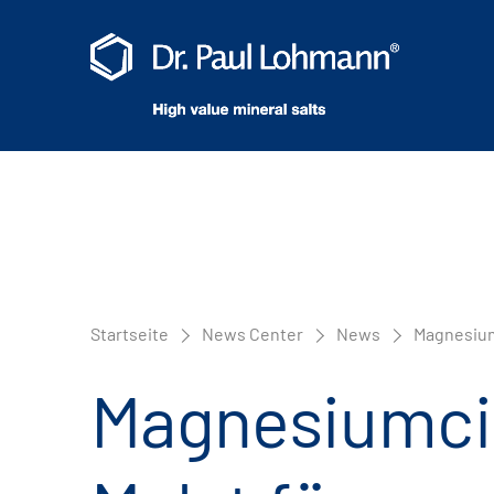
Startseite
News Center
News
Magnesium
Magnesiumci