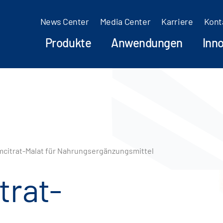
News Center
Media Center
Karriere
Kont
Produkte
Anwendungen
Inn
citrat-Malat für Nahrungsergänzungsmittel
trat-