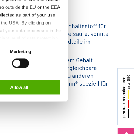
lso outside the EU or the EEA
lected as part of your use.
 the USA: By clicking on
in neuer und innovativer Inhaltsstoff für
at your data processed in the
en, Zitronensäure und Äpfelsäure, konnte
ient level of data protection
ure sind natürliche Bestandteile im
S authorities for control and
Marketing
formation about the cookies
r Magnesiumgehalt ist mit dem Gehalt
n ist deutlich besser. Vergleichbare
schmack ist im Vergleich zu anderen
wurde von Dr. Paul Lohmann® speziell für
Allow all