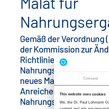
Malat für
Nahrungserg
Gemäß der Verordnung (
der Kommission zur Änd
Richtlinie 2002/46/EG f
Nahrungsergänzungsmitt
neues Magnesiumsalz fü
Consent
Anreicherung von
This website uses cookies
Nahrungsergänzungsmit
We, the Dr. Paul Lohmann Gm
content and ads are personal