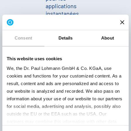
applications
instantanées
Citrate de
Très soluble,
Consent
Details
About
Compléments
magnésium
goût agréable
nutritionnels
Malate
(pH env. 5-6)
This website uses cookies
We, the Dr. Paul Lohmann GmbH & Co. KGaA, use
Soluble, goût
cookies and functions for your customized content. As a
Citrate de
neutre (pH
Enrichissement
result, content and ads are personalized and access to
magnésium
env. 7)
des aliments /
our website is analyzed and recorded. We also pass on
et de
Egalement
compléments
information about your use of our website to our partners
potassium
source de
nutritionnels
for social media, advertising and analysis, possibly also
Potassium
outside the EU or the EEA such as the USA. Our
partners may combine this information with other data
that has been collected as part of your use. Note on the