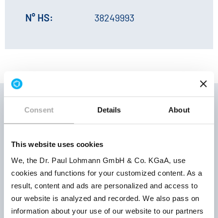
N° HS:
38249993
Consent
Details
About
Conditions
Numéro
de
This website uses cookies
Paramètre du
de
stockage |
produit
We, the Dr. Paul Lohmann GmbH & Co. KGaA, use
produit
Période de
cookies and functions for your customized content. As a
retest
result, content and ads are personalized and access to
our website is analyzed and recorded. We also pass on
information about your use of our website to our partners