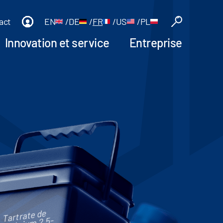
act
EN
/
DE
/
FR
/
US
/
PL
Innovation et service
Entreprise
Tartrate de