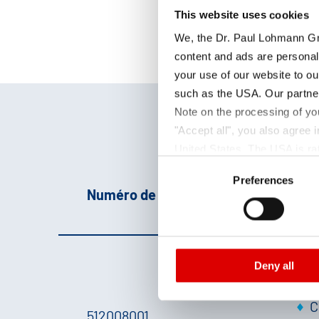
This website uses cookies
We, the Dr. Paul Lohmann Gm
content and ads are personal
your use of our website to ou
such as the USA. Our partner
Note on the processing of yo
"Accept all", you also agree
United States. The USA is rat
Consent
according to EU standards. In
Preferences
Selection
monitoring purposes, possibly
Numéro de produit
Par
and functions we use in the d
Imprint
and
Privacy
Deny all
p
C
512008001