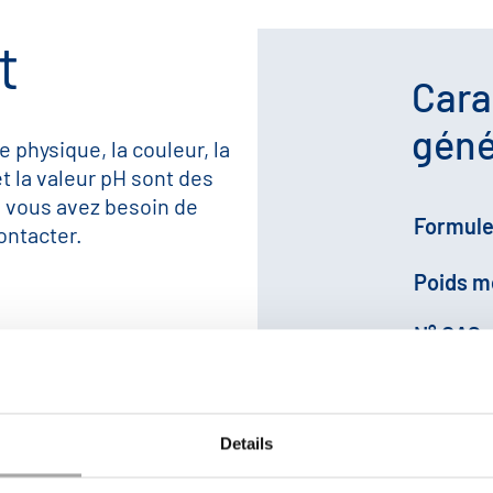
t
Cara
géné
e physique, la couleur, la
et la valeur pH sont des
i vous avez besoin de
Formul
ontacter.
Poids m
N° CAS:
N° EINE
N° HS:
Details