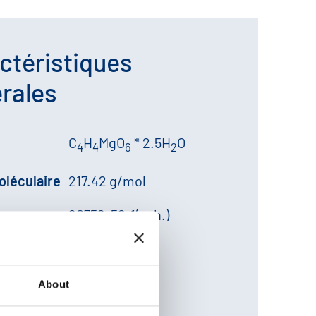
ctéristiques
rales
C
H
MgO
* 2.5H
O
e
4
4
6
2
oléculaire
217.42 g/mol
20752-56-1(anh.)
CS.:
244-008-4
29181300
About