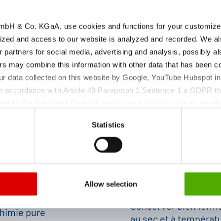
bH & Co. KGaA, use cookies and functions for your customized 
ized and access to our website is analyzed and recorded. We al
r partners for social media, advertising and analysis, possibly a
s may combine this information with other data that has been col
ur data collected on this website by Google, YouTube Hubspot in
 in accordance with Article 49 Paragraph 1 Sentence 1 a GDPR th
ed by the European Court of Justice as a country with an insuffic
 particular, there is a risk that your data may be processed by U
Statistics
Conditions de stock
 without the possibility of legal remedies. You can find more in
amètre du produit
| Période de retest
ata protection declaration and the detailed information/consent.
Allow selection
oudre
Conserver bien ferm
himie pure
au sec et à températ