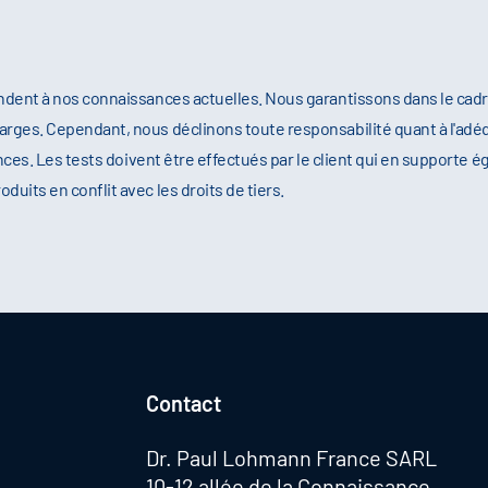
ndent à nos connaissances actuelles. Nous garantissons dans le cad
rges. Cependant, nous déclinons toute responsabilité quant à l'adéq
nces. Les tests doivent être effectués par le client qui en supporte é
its en conflit avec les droits de tiers.
Contact
Dr. Paul Lohmann France SARL
10-12 allée de la Connaissance