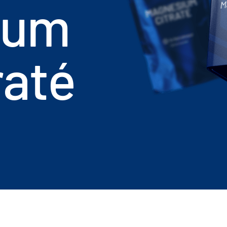
M
ium
raté