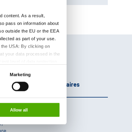
content. As a result,
so pass on information about
lso outside the EU or the EEA
lected as part of your use.
 the USA: By clicking on
at your data processed in the
ient level of data protection
S authorities for control and
Marketing
age
Informations
formation about the cookies
Complémentaires
Allow all
é,
ure