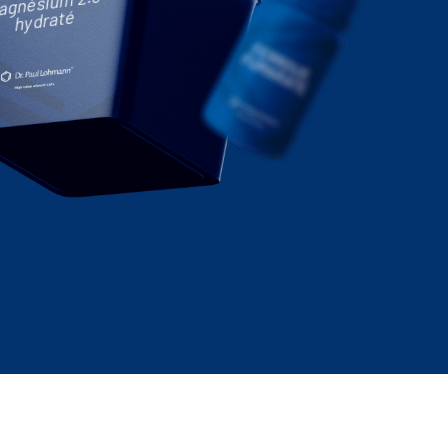
agnésium 2.5-
hydraté