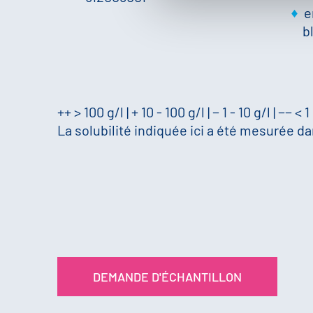
e
b
++ > 100 g/l | + 10 - 100 g/l | − 1 - 10 g/l | −− < 1
La solubilité indiquée ici a été mesurée dan
DEMANDE D'ÉCHANTILLON