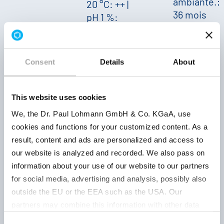
ambiante.;
20 °C: ++
|
36 mois
pH 1 %:
environ 7
Consent
Details
About
poudre
environ 37
A conserve
This website uses cookies
% de Fe
|
bien fermé,
We, the Dr. Paul Lohmann GmbH & Co. KGaA, use
brun
à l'abri de la
cookies and functions for your customized content. As a
rougeâtre
|
lumière, au
519038001
result, content and ads are personalized and access to
doux,
sec et à
our website is analyzed and recorded. We also pass on
métallique
températur
information about your use of our website to our partners
|
Solubilité
ambiante.;
for social media, advertising and analysis, possibly also
20 °C: +
|
36 mois
outside the EU or the EEA such as the USA. Our
pH 1 %:
partners may combine this information with other data
environ 7
that has been collected as part of your use. Note on the