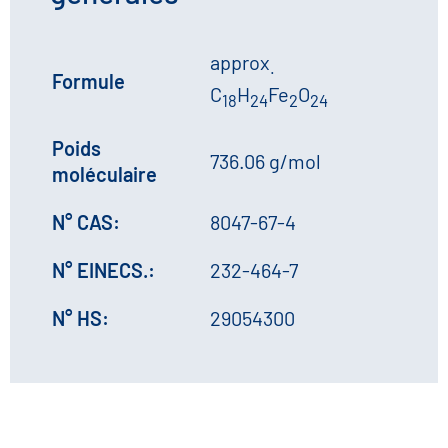
approx
.
Formule
C
H
Fe
O
18
24
2
24
Poids
736.06 g/mol
moléculaire
N° CAS:
8047-67-4
N° EINECS.:
232-464-7
N° HS:
29054300