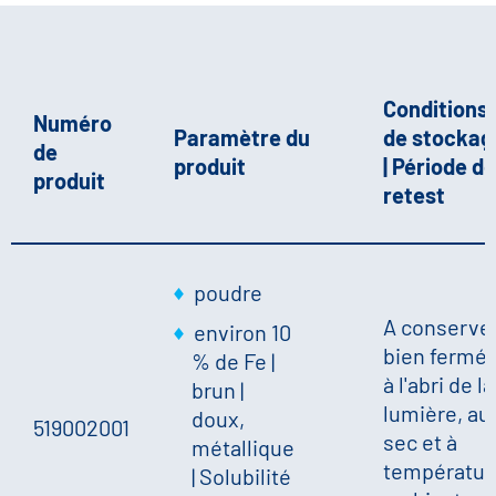
Conditions
Numéro
Paramètre du
de stockag
de
produit
| Période de
produit
retest
poudre
A conserve
environ 10
bien fermé,
% de Fe
|
à l'abri de la
brun
|
lumière, au
doux,
519002001
sec et à
métallique
températur
|
Solubilité