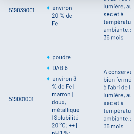
lumière, au
environ
519039001
sec et à
20 % de
températur
Fe
ambiante.;
36 mois
poudre
DAB 6
A conserve
environ 3
bien fermé,
% de Fe
|
à l'abri de la
marron
|
lumière, au
519001001
doux,
sec et à
métallique
températur
|
Solubilité
ambiante.;
20 °C: ++
|
36 mois
pH 1 %: