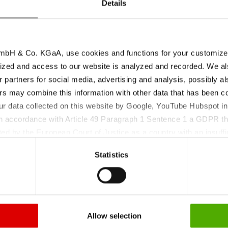
Details
i vous avez besoin de
N° HS:
ontacter.
bH & Co. KGaA, use cookies and functions for your customized 
ized and access to our website is analyzed and recorded. We al
r partners for social media, advertising and analysis, possibly a
s may combine this information with other data that has been col
ur data collected on this website by Google, YouTube Hubspot in
 in accordance with Article 49 Paragraph 1 Sentence 1 a GDPR th
ed by the European Court of Justice as a country with an insuffic
 particular, there is a risk that your data may be processed by U
Statistics
 without the possibility of legal remedies. You can find more in
ata protection declaration and the detailed information/consent.
Conditions de stock
amètre du produit
| Période de retest
Allow selection