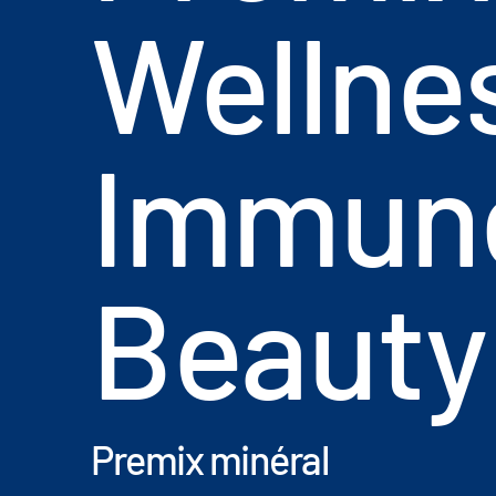
Wellne
Immun
Beauty
Premix minéral