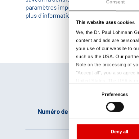
Consent
paramètres importants de nos produits. S
plus d'informations, n'hésitez pas à nous c
This website uses cookies
We, the Dr. Paul Lohmann Gm
content and ads are personal
your use of our website to ou
such as the USA. Our partner
Note on the processing of yo
"Accept all", you also agree
United States. The USA is rat
Consent
according to EU standards. In
Preferences
Selection
monitoring purposes, possibly
and functions we use in the d
Numéro de produit
Par
Imprint
and
Privacy
Deny all