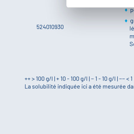
p
g
524010930
l
m
S
++ > 100 g/l | + 10 - 100 g/l | − 1 - 10 g/l | −− < 1
La solubilité indiquée ici a été mesurée dan