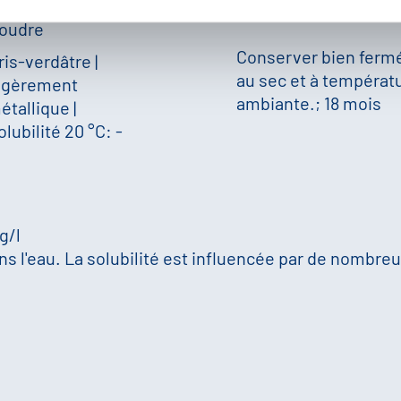
oudre
Conserver bien ferm
ris-verdâtre
|
au sec et à températ
égèrement
ambiante.; 18 mois
étallique
|
olubilité 20 °C: -
 g/l
s l'eau. La solubilité est influencée par de nombreux