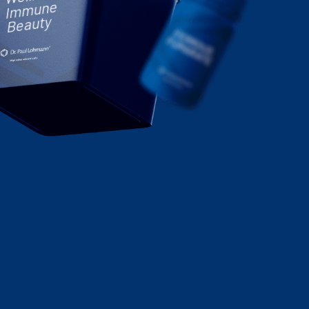
mune
Beauty