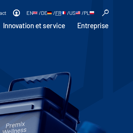
act
EN
/
DE
/
FR
/
US
/
PL
Innovation et service
Entreprise
Pre
mix
I
m
Wellness