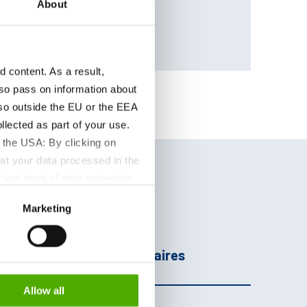
About
21069098
content. As a result,
so pass on information about
lso outside the EU or the EEA
lected as part of your use.
 the USA: By clicking on
at your data processed in the
ient level of data protection
S authorities for control and
Marketing
formation about the cookies
age
Informations
Complémentaires
Allow all