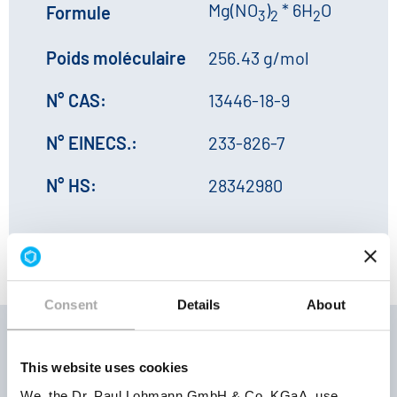
Mg(NO
)
* 6H
O
Formule
3
2
2
Poids moléculaire
256.43 g/mol
N° CAS:
13446-18-9
N° EINECS.:
233-826-7
N° HS:
28342980
Consent
Details
About
This website uses cookies
Conditions
We, the Dr. Paul Lohmann GmbH & Co. KGaA, use