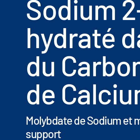
Sodium 2
hydraté d
du Carbo
de Calci
Molybdate de Sodium et m
support