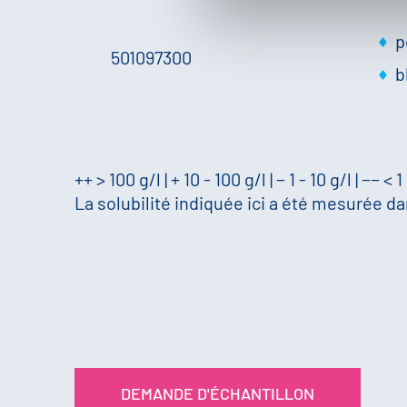
p
501097300
b
++ > 100 g/l | + 10 - 100 g/l | − 1 - 10 g/l | −− < 1
La solubilité indiquée ici a été mesurée dan
DEMANDE D'ÉCHANTILLON