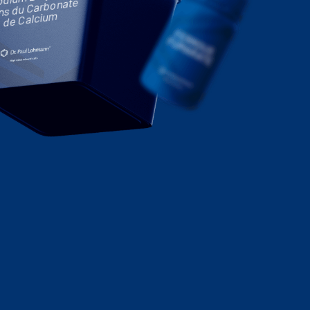
ns du Carbonate
de Calcium