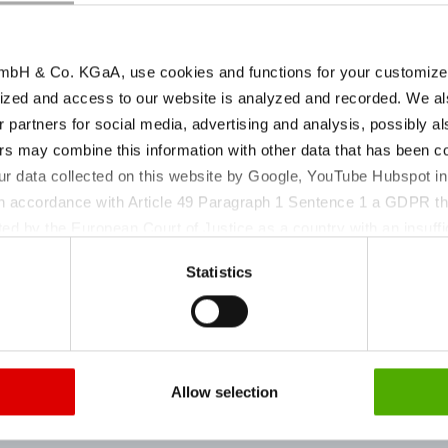
et la valeur pH sont des
i vous avez besoin de
N° HS:
ontacter.
bH & Co. KGaA, use cookies and functions for your customized 
ized and access to our website is analyzed and recorded. We al
r partners for social media, advertising and analysis, possibly a
s may combine this information with other data that has been col
ur data collected on this website by Google, YouTube Hubspot in
 in accordance with Article 49 Paragraph 1 Sentence 1 a GDPR th
ed by the European Court of Justice as a country with an insuffic
 particular, there is a risk that your data may be processed by U
Statistics
 without the possibility of legal remedies. You can find more in
ata protection declaration and the detailed information/consent.
Conditions de stock
amètre du produit
| Période de retest
Allow selection