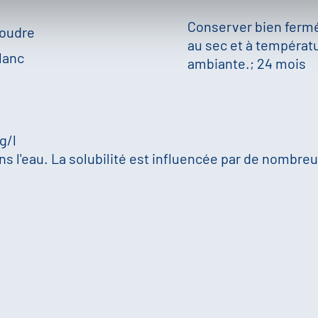
Conserver bien ferm
oudre
au sec et à températ
lanc
ambiante.; 24 mois
 g/l
s l'eau. La solubilité est influencée par de nombreux