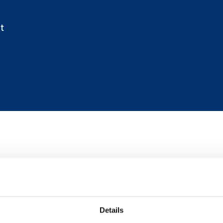
t
t
Cara
géné
Details
e physique, la couleur, la