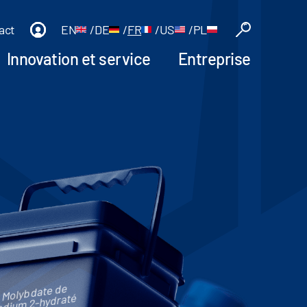
act
EN
/
DE
/
FR
/
US
/
PL
Innovation et service
Entreprise
Molybdate de
dium 2-hydraté