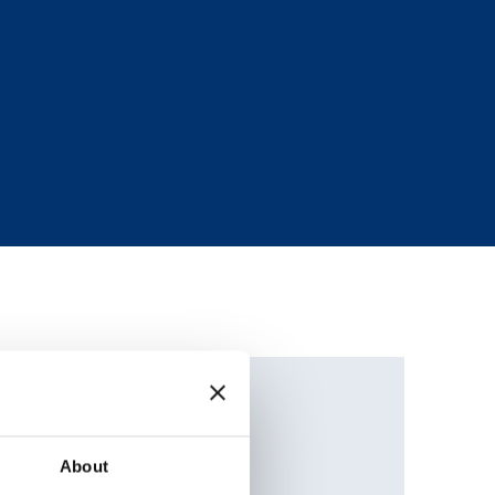
ctéristiques
rales
About