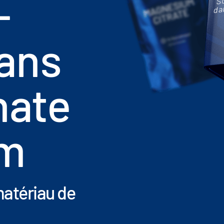
-
da
ans
nate
um
atériau de