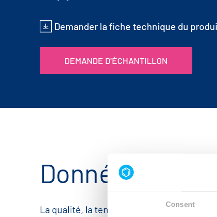
Demander la fiche technique du produi
DEMANDE D'ÉCHANTILLON
Données produi
Consent
La qualité, la teneur en métaux, l'apparenc