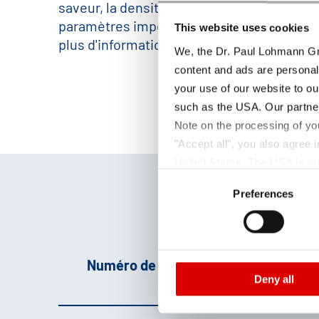
saveur, la densité apparente, la solubilité 
paramètres importants de nos produits. S
This website uses cookies
plus d'informations, n'hésitez pas à nous c
We, the Dr. Paul Lohmann Gm
content and ads are personal
your use of our website to ou
such as the USA. Our partner
Note on the processing of yo
"Accept all", you also agree
United States. The USA is rat
Consent
according to EU standards. In
Preferences
Selection
monitoring purposes, possibly
and functions we use in the d
Imprint
and
Privacy
Numéro de produit
Par
Deny all