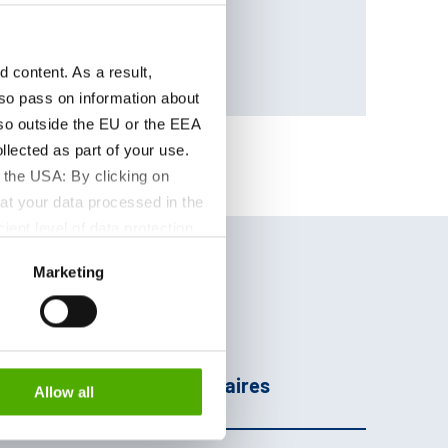
28365000
content. As a result,
so pass on information about
lso outside the EU or the EEA
lected as part of your use.
 the USA: By clicking on
at your data processed in the
ient level of data protection
S authorities for control and
Marketing
formation about the cookies
age
Informations
Complémentaires
Allow all