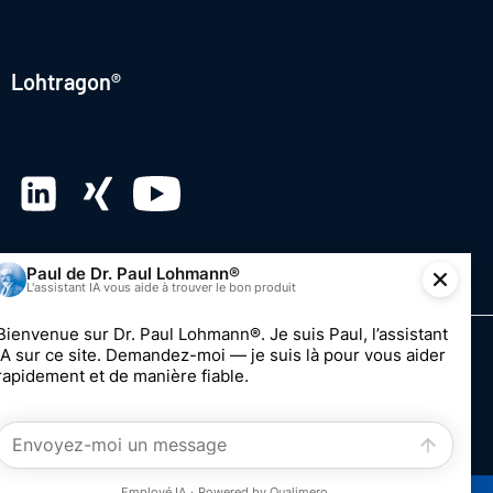
Lohtragon®
© 2026 Dr. Paul Lohmann GmbH & Co. KGaA
Impression
Vie privée
Système de dénonciation
Modifier le consentement