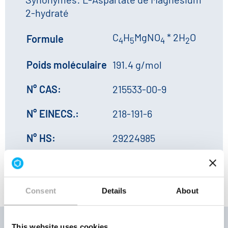
2-hydraté
C
H
MgNO
* 2H
O
Formule
4
5
4
2
Poids moléculaire
191.4 g/mol
N° CAS:
215533-00-9
N° EINECS.:
218-191-6
N° HS:
29224985
Consent
Details
About
This website uses cookies