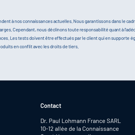
ndent à nos connaissances actuelles. Nous garantissons dans le cad
rges. Cependant, nous déclinons toute responsabilité quant à l'adéq
nces. Les tests doivent être effectués par le client qui en supporte é
its en conflit avec les droits de tiers.
Contact
Dr. Paul Lohmann France SARL
10-12 allée de la Connaissance