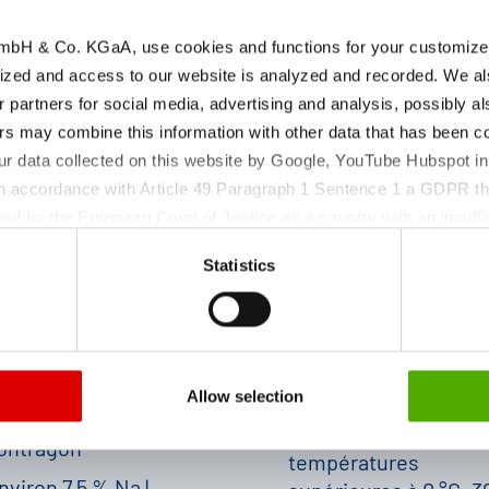
bH & Co. KGaA, use cookies and functions for your customized 
ized and access to our website is analyzed and recorded. We al
r partners for social media, advertising and analysis, possibly a
s may combine this information with other data that has been col
ur data collected on this website by Google, YouTube Hubspot in
 in accordance with Article 49 Paragraph 1 Sentence 1 a GDPR th
ed by the European Court of Justice as a country with an insuffic
Conditions de stock
amètre du produit
 particular, there is a risk that your data may be processed by U
| Période de retest
Statistics
 without the possibility of legal remedies. You can find more in
ata protection declaration and the detailed information/consent.
Conserver bien fermé
iquide
Allow selection
à température ambia
PC 63 |
doit être conservé à 
ohtragon
températures
nviron 7,5 % Na
|