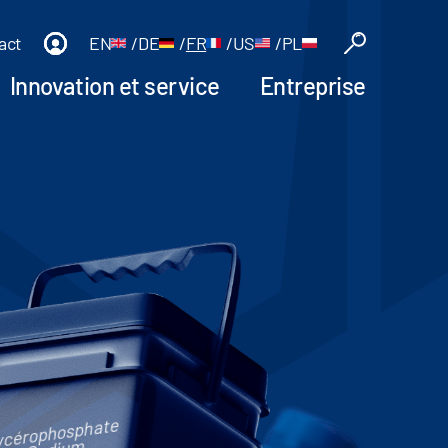
act
EN
/
DE
/
FR
/
US
/
PL
Innovation et service
Entreprise
ycérophosphate