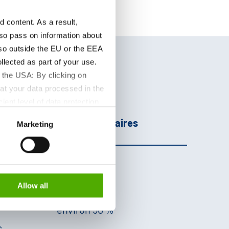
content. As a result,
so pass on information about
lso outside the EU or the EEA
lected as part of your use.
 the USA: By clicking on
at your data processed in the
ient level of data protection
age
Informations
S authorities for control and
Complémentaires
Marketing
formation about the cookies
 et
Allow all
nte,
des
environ 50 %