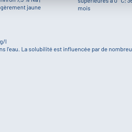
supérieures à 0 °C; 3
égèrement jaune
mois
 g/l
s l'eau. La solubilité est influencée par de nombreux