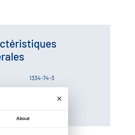
ctéristiques
rales
1334-74-3
CS.:
215-613-0
29199000
About