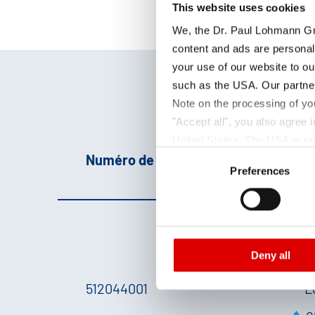
This website uses cookies
We, the Dr. Paul Lohmann Gm
content and ads are personal
your use of our website to ou
such as the USA. Our partner
Note on the processing of yo
"Accept all", you also agree
United States. The USA is rat
Consent
Numéro de produit
Par
according to EU standards. In
Preferences
Selection
monitoring purposes, possibly
and functions we use in the d
Imprint
and
Privacy
l
Deny all
B
512044001
L
e