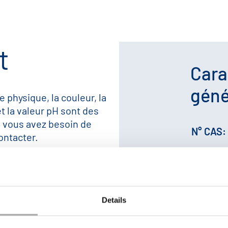
t
Cara
géné
e physique, la couleur, la
et la valeur pH sont des
i vous avez besoin de
N° CAS:
ontacter.
N° EINE
N° HS:
Details