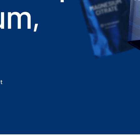
um,
t