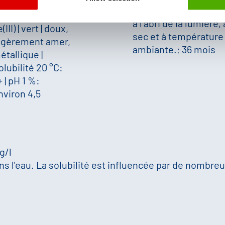
A conserver bien fer
nviron 15,5 %
à l'abri de la lumière,
(III)
|
vert
|
doux,
sec et à température
égèrement amer,
ambiante.; 36 mois
étallique
|
olubilité 20 °C:
+
|
pH 1 %:
nviron 4,5
 g/l
s l'eau. La solubilité est influencée par de nombreux