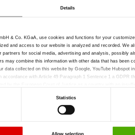
Details
bH & Co. KGaA, use cookies and functions for your customized 
ized and access to our website is analyzed and recorded. We al
r partners for social media, advertising and analysis, possibly a
s may combine this information with other data that has been col
ur data collected on this website by Google, YouTube Hubspot in
Conditions de stock
 in accordance with Article 49 Paragraph 1 Sentence 1 a GDPR th
amètre du produit
| Période de retest
ed by the European Court of Justice as a country with an insuffic
 particular, there is a risk that your data may be processed by U
Statistics
 without the possibility of legal remedies. You can find more in
ata protection declaration and the detailed information/consent.
oudre granulée
F XI | FCC V | BPC
4
Allow selection