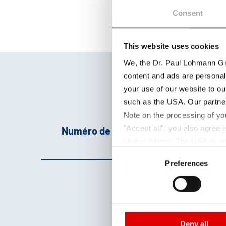
Consent
This website uses cookies
We, the Dr. Paul Lohmann Gm
content and ads are personal
your use of our website to ou
such as the USA. Our partner
Note on the processing of yo
"Accept all", you also agree
Numéro de produit
Par
United States. The USA is rat
Consent
according to EU standards. In
Preferences
Selection
monitoring purposes, possibly
and functions we use in the d
p
Imprint
and
Privacy
N
5
Deny all