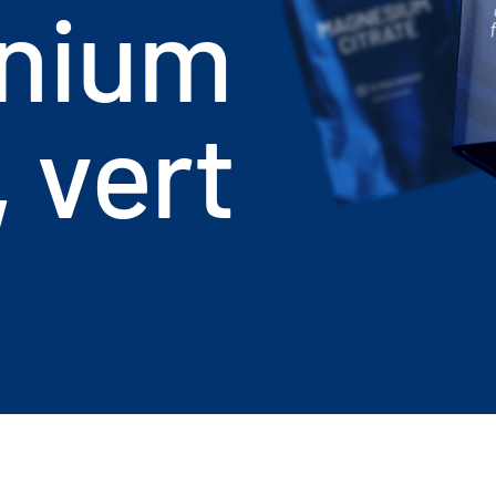
nium
, vert