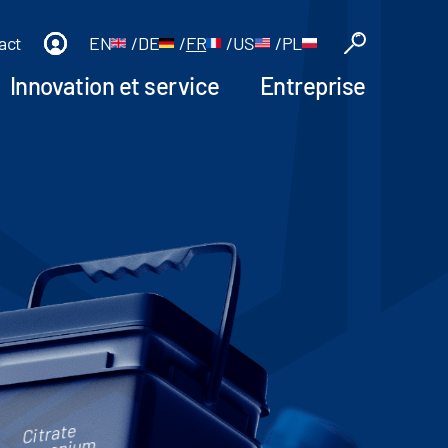
act
EN
/
DE
/
FR
/
US
/
PL
Innovation et service
Entreprise
Citrate