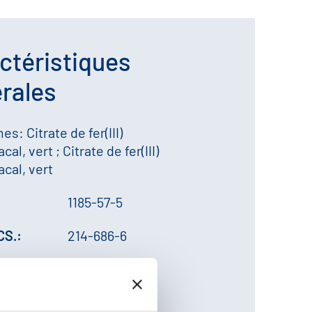
ctéristiques
rales
s: Citrate de fer(III)
l, vert ; Citrate de fer(III)
cal, vert
1185-57-5
CS.:
214-686-6
29181500