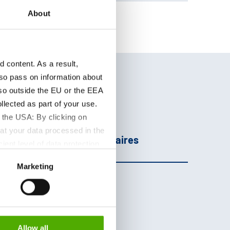
About
content. As a result,
so pass on information about
lso outside the EU or the EEA
lected as part of your use.
 the USA: By clicking on
age
Informations
at your data processed in the
Complémentaires
ient level of data protection
S authorities for control and
Marketing
formation about the cookies
Allow all