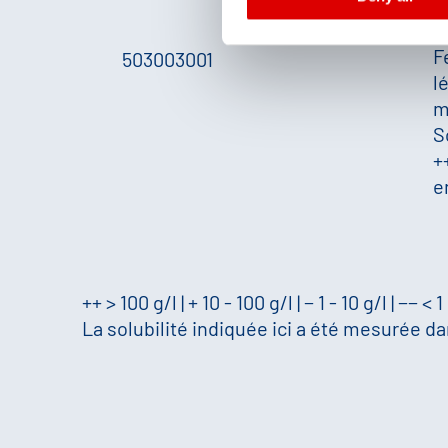
e
Fe
503003001
l
m
S
+
e
++ > 100 g/l | + 10 - 100 g/l | − 1 - 10 g/l | −− < 1
La solubilité indiquée ici a été mesurée dan