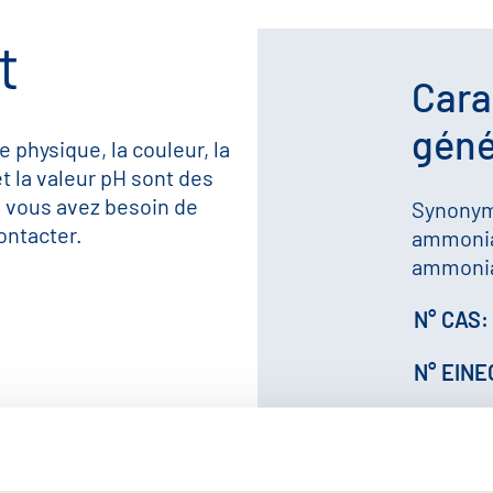
t
Cara
géné
e physique, la couleur, la
et la valeur pH sont des
i vous avez besoin de
Synonyme
ontacter.
ammoniaca
ammonia
N° CAS:
N° EINE
N° HS: