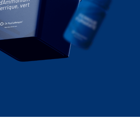
d'Ammonium
ferrique, vert