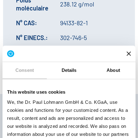
238.12 g/mol
moléculaire
N° CAS:
94133-82-1
N° EINECS.:
302-746-5
N° HS:
29224985
Consent
Details
About
This website uses cookies
We, the Dr. Paul Lohmann GmbH & Co. KGaA, use
cookies and functions for your customized content. As a
result, content and ads are personalized and access to
Conditions
Numéro
our website is analyzed and recorded. We also pass on
Paramètre
de stockage
de
information about your use of our website to our partners