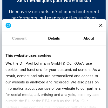
Sels métalliques pour votre maison
Découvrez nos sels métalliques hautement
performants, qui respectent les surfaces
délicates, nettoient en profondeur et sont
efficaces contre les taches tenaces. Venez
nous rendre visite chez SEPAWA pour
Consent
Details
About
discuter ensemble de votre prochaine
solution d'entretien ménager.
This website uses cookies
We, the Dr. Paul Lohmann GmbH & Co. KGaA, use
cookies and functions for your customized content. As a
result, content and ads are personalized and access to
our website is analyzed and recorded. We also pass on
ÇA VOUS INTÉRESSE? DEMANDEZ À
information about your use of our website to our partners
RENCONTRER NOTRE ÉQUIPE!
for social media, advertising and analysis, possibly also
outside the EU or the EEA such as the USA. Our
partners may combine this information with other data