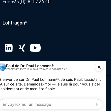
Fon
+33 (0)1 81 07 24 40
Lohtragon®
© 2026 Dr. Paul Lohmann GmbH & Co. KGaA
Impression
Vie privée
Système de dénonciation
Modifier le consentement