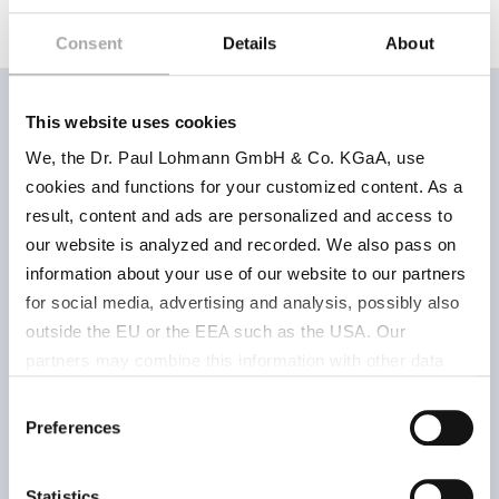
Consent
Details
About
This website uses cookies
We, the Dr. Paul Lohmann GmbH & Co. KGaA, use
Prendre contact
cookies and functions for your customized content. As a
result, content and ads are personalized and access to
Company
our website is analyzed and recorded. We also pass on
information about your use of our website to our partners
for social media, advertising and analysis, possibly also
outside the EU or the EEA such as the USA. Our
Lastname
*
partners may combine this information with other data
that has been collected as part of your use. Note on the
Consent
processing of your data collected on this website by
Preferences
Selection
Google, YouTube Hubspot in the USA: By clicking on
"Accept all", you also agree in accordance with Article 49
Firstname
*
Statistics