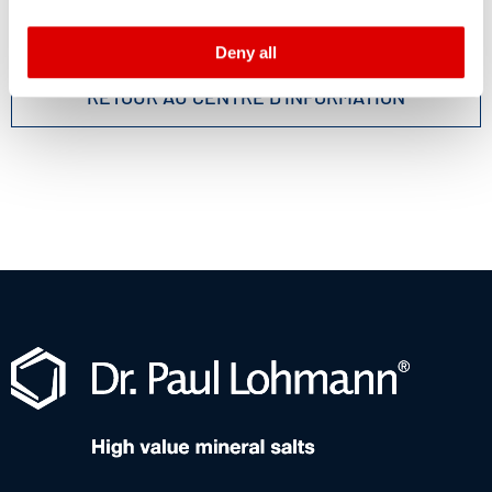
declaration and the detailed information/consent.
Deny all
Imprint
and
Privacy
RETOUR AU CENTRE D'INFORMATION