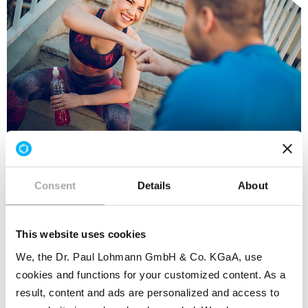
Les personnes se trouvant dans ces phases de la
vie et les personnes souffrant de certaines
Consent
Details
About
maladies ont un besoin accru de magnésium. Les
sportifs ont également un besoin accru en
magnésium.
This website uses cookies
L'enrichissement des aliments avec du carbonate
We, the Dr. Paul Lohmann GmbH & Co. KGaA, use
de magnésium ou l'utilisation de compléments
cookies and functions for your customized content. As a
alimentaires peut prévenir une carence. Avec
result, content and ads are personalized and access to
une teneur en magnésium d'environ 25 %, le