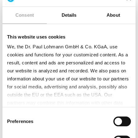
dans le monde
Consent
Details
About
Le fer et le zinc sont des minéraux
essentiels, c'est-à-dire qu'ils sont
indispensables à la quasi-totalité des
This website uses cookies
organismes.
We, the Dr. Paul Lohmann GmbH & Co. KGaA, use
cookies and functions for your customized content. As a
READ MORE
result, content and ads are personalized and access to
our website is analyzed and recorded. We also pass on
information about your use of our website to our partners
for social media, advertising and analysis, possibly also
outside the EU or the EEA such as the USA. Our
partners may combine this information with other data
that has been collected as part of your use. Note on the
Consent
processing of your data collected on this website by
Preferences
Selection
Google, YouTube Hubspot in the USA: By clicking on
"Accept all", you also agree in accordance with Article 49