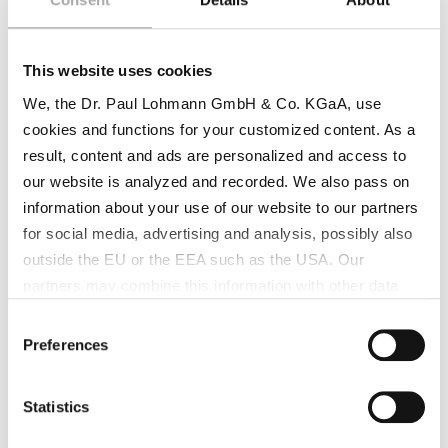
Les exigences en matière de qualité et
de documentation dans l'industrie
cosmétique étant en constante
This website uses cookies
augmentation, Dr. Paul Lohmann® a créé
We, the Dr. Paul Lohmann GmbH & Co. KGaA, use
DPL cosmetic grade.
cookies and functions for your customized content. As a
result, content and ads are personalized and access to
our website is analyzed and recorded. We also pass on
READ MORE
information about your use of our website to our partners
for social media, advertising and analysis, possibly also
outside the EU or the EEA such as the USA. Our
partners may combine this information with other data
that has been collected as part of your use. Note on the
Consent
processing of your data collected on this website by
Preferences
Selection
Google, YouTube Hubspot in the USA: By clicking on
"Accept all", you also agree in accordance with Article 49
Statistics
Paragraph 1 Sentence 1 a GDPR that your data
processed in the United States. The USA is rated by the