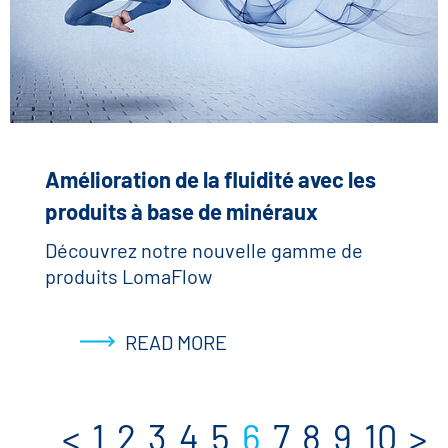
Amélioration de la fluidité avec les
produits à base de minéraux
Découvrez notre nouvelle gamme de
produits LomaFlow
READ MORE
<
1
2
3
4
5
6
7
8
9
10
>