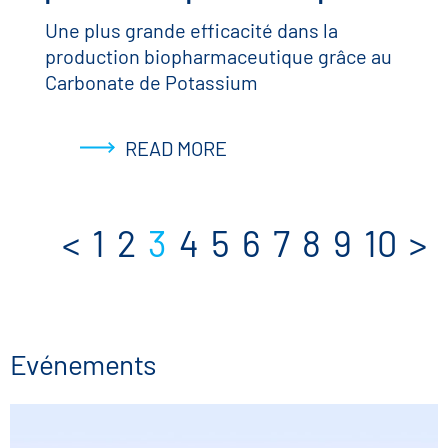
Une plus grande efficacité dans la
production biopharmaceutique grâce au
Carbonate de Potassium
READ MORE
<
1
2
3
4
5
6
7
8
9
10
>
Evénements