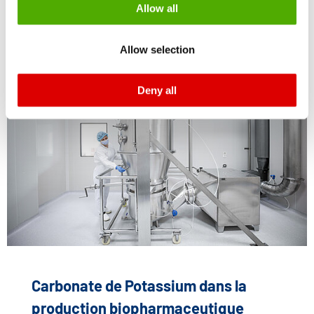
be processed by US authorities for control and
READ MORE
Allow all
monitoring purposes, possibly without the possibility of
legal remedies. You can find more information about the
Allow selection
cookies and functions we use in the data protection
declaration and the detailed information/consent.
Deny all
Imprint
and
Privacy
Carbonate de Potassium dans la
production biopharmaceutique