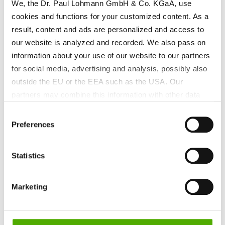
We, the Dr. Paul Lohmann GmbH & Co. KGaA, use
cookies and functions for your customized content. As a
result, content and ads are personalized and access to
our website is analyzed and recorded. We also pass on
information about your use of our website to our partners
for social media, advertising and analysis, possibly also
outside the EU or the EEA such as the USA. Our
partners may combine this information with other data
that has been collected as part of your use. Note on the
Consent
Composants phosphatés de haute
processing of your data collected on this website by
Preferences
Selection
Google, YouTube Hubspot in the USA: By clicking on
pureté pour les applications
"Accept all", you also agree in accordance with Article 49
biopharmaceutiques
Statistics
Paragraph 1 Sentence 1 a GDPR that your data
Efficacité accrue avec le Phosphate
processed in the United States. The USA is rated by the
disodique 2-hydraté et le
European Court of Justice as a country with an
Marketing
Dihydrogénophosphate de potassium
insufficient level of data protection according to EU
standards. In particular, there is a risk that your data may