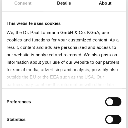
WEITERLESEN
Consent
Details
About
This website uses cookies
We, the Dr. Paul Lohmann GmbH & Co. KGaA, use
cookies and functions for your customized content. As a
result, content and ads are personalized and access to
our website is analyzed and recorded. We also pass on
information about your use of our website to our partners
for social media, advertising and analysis, possibly also
outside the EU or the EEA such as the USA. Our
partners may combine this information with other data
Welt-Hypertonie-Tag - Magnesium
that has been collected as part of your use. Note on the
Consent
processing of your data collected on this website by
hält den Herzrhythmus gleichmäßig
Preferences
Selection
Google, YouTube Hubspot in the USA: By clicking on
Magnesium ist das am vierthäufigsten
"Accept all", you also agree in accordance with Article 49
Statistics
vorkommende Kation im menschlichen
Paragraph 1 Sentence 1 a GDPR that your data