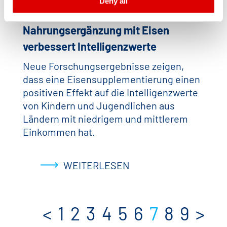
Deny all
Imprint
and
Privacy
Neue Meta-Studie macht deutlich:
Nahrungsergänzung mit Eisen
verbessert Intelligenzwerte
Neue Forschungsergebnisse zeigen,
dass eine Eisensupplementierung einen
positiven Effekt auf die Intelligenzwerte
von Kindern und Jugendlichen aus
Ländern mit niedrigem und mittlerem
Einkommen hat.
WEITERLESEN
<
1
2
3
4
5
6
7
8
9
>