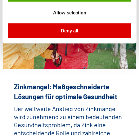
legal remedies. You can find more information about the
Allow selection
cookies and functions we use in the data protection
declaration and the detailed information/consent.
Deny all
Imprint
and
Privacy
Zinkmangel: Maßgeschneiderte
Lösungen für optimale Gesundheit
Der weltweite Anstieg von Zinkmangel
wird zunehmend zu einem bedeutenden
Gesundheitsproblem, da Zink eine
entscheidende Rolle und zahlreiche