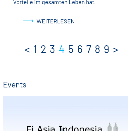
Vorteile im gesamten Leben hat.
WEITERLESEN
<
1
2
3
4
5
6
7
8
9
>
Events